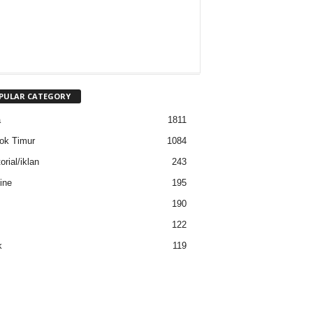
PULAR CATEGORY
a
1811
ok Timur
1084
rial/iklan
243
ine
195
190
122
k
119