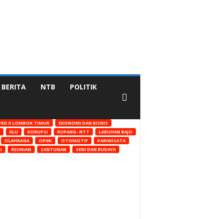
BERITA
NTB
POLITIK
RD II LOMBOK TIMUR
EKONOMI DAN BISNIS
KLU
KORUPSI
KUPANG- NTT
LABUHAN BAJO
OLAHRAGA
OPINI
OTOMOTIF
PARIWISATA
I
REUNIAN
SANTUNAN
SENI DAN BUDAYA