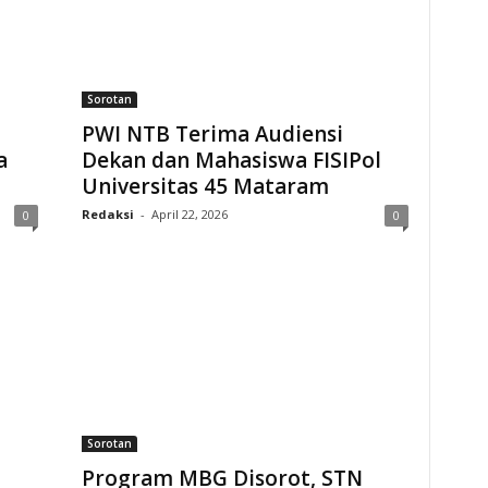
Sorotan
PWI NTB Terima Audiensi
a
Dekan dan Mahasiswa FISIPol
Universitas 45 Mataram
Redaksi
-
April 22, 2026
0
0
Sorotan
Program MBG Disorot, STN