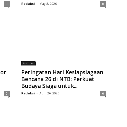
Redaksi
-
May 8, 2026
0
0
Sorotan
tor
Peringatan Hari Kesiapsiagaan
Bencana 26 di NTB: Perkuat
Budaya Siaga untuk...
Redaksi
-
April 26, 2026
0
0