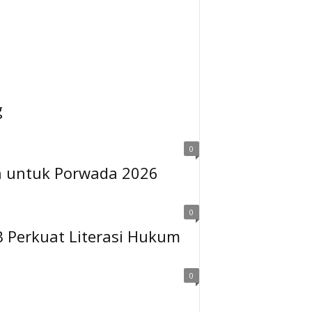
g
0
h untuk Porwada 2026
0
 Perkuat Literasi Hukum
0