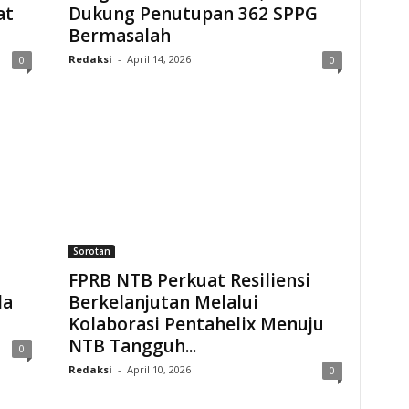
at
Dukung Penutupan 362 SPPG
Bermasalah
Redaksi
-
April 14, 2026
0
0
Sorotan
FPRB NTB Perkuat Resiliensi
da
Berkelanjutan Melalui
Kolaborasi Pentahelix Menuju
NTB Tangguh...
0
Redaksi
-
April 10, 2026
0