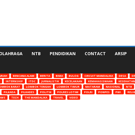
OLAHRAGA
NTB
PENDIDIKAN
CONTACT
ARSIP
ARIAH
BENCANA ALAM
BERITA
BIMA
BULOG
CIRCUIT MANDALIKA
DESA
DP
INTERNSHIP
ITDC
JURNALISTIK
KECELAKAAN
KEMAHASISWAAN
KESEHATAN
OMBOK BARAT
LOMBOK TENGAH
LOMBOK TIMUR
MATARAM
NASIONAL
NTB
PILKADA
PILKADES
POLITIK
POLRES LOTIM
POLRI
PONPES
PWI.
RELIG
AWS
TECH
THE MANDALIKA
TRAVEL
VIDEO