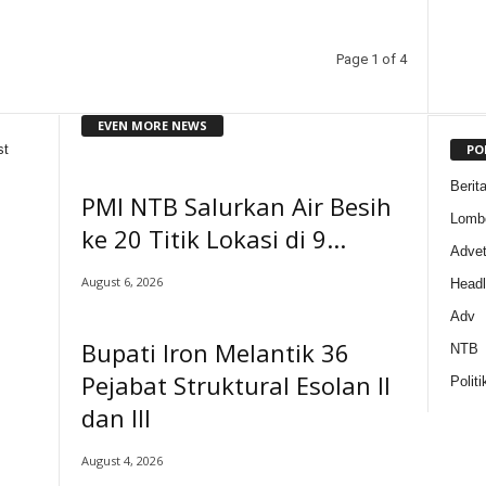
Page 1 of 4
EVEN MORE NEWS
PO
st
Berit
PMI NTB Salurkan Air Besih
Lomb
ke 20 Titik Lokasi di 9...
Adveto
August 6, 2026
Headl
Adv
Bupati Iron Melantik 36
NTB
Pejabat Struktural Esolan II
Politi
dan III
August 4, 2026