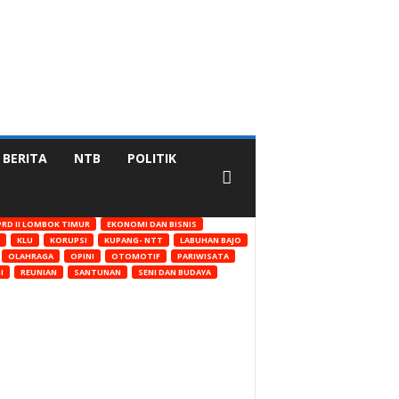
BERITA
NTB
POLITIK
RD II LOMBOK TIMUR
EKONOMI DAN BISNIS
KLU
KORUPSI
KUPANG- NTT
LABUHAN BAJO
OLAHRAGA
OPINI
OTOMOTIF
PARIWISATA
I
REUNIAN
SANTUNAN
SENI DAN BUDAYA