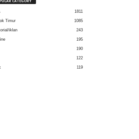
PULAR CATEGORY
a
1811
ok Timur
1085
rial/iklan
243
ine
195
190
122
k
119