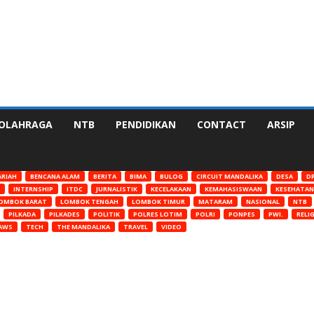
OLAHRAGA
NTB
PENDIDIKAN
CONTACT
ARSIP
ARIAH
BENCANA ALAM
BERITA
BIMA
BULOG
CIRCUIT MANDALIKA
DESA
DP
INTERNSHIP
ITDC
JURNALISTIK
KECELAKAAN
KEMAHASISWAAN
KESEHATAN
OMBOK BARAT
LOMBOK TENGAH
LOMBOK TIMUR
MATARAM
NASIONAL
NTB
PILKADA
PILKADES
POLITIK
POLRES LOTIM
POLRI
PONPES
PWI.
RELIG
AWS
TECH
THE MANDALIKA
TRAVEL
VIDEO