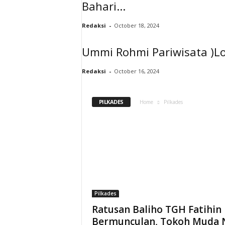
Bahari...
Redaksi
-
October 18, 2024
Ummi Rohmi Pariwisata )Lo
Redaksi
-
October 16, 2024
PILKADES
Home
Pilkades
Pilkades
Ratusan Baliho TGH Fatihin
Bermunculan, Tokoh Muda