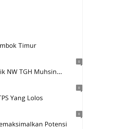
Lombok Timur
0
ik NW TGH Muhsin...
0
PS Yang Lolos
0
 Memaksimalkan Potensi