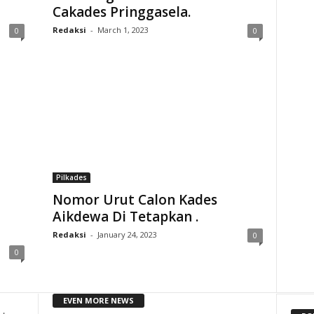
Cakades Pringgasela.
Redaksi
-
March 1, 2023
0
0
Pilkades
Nomor Urut Calon Kades
Aikdewa Di Tetapkan .
Redaksi
-
January 24, 2023
0
0
EVEN MORE NEWS