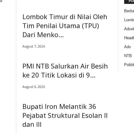
PO
st
Berit
Lombok Timur di Nilai Oleh
Lomb
Tim Penilai Utama (TPU)
Adveto
Dari Menko...
Headl
August 7, 2026
Adv
NTB
PMI NTB Salurkan Air Besih
Politi
ke 20 Titik Lokasi di 9...
August 6, 2026
Bupati Iron Melantik 36
Pejabat Struktural Esolan II
dan III