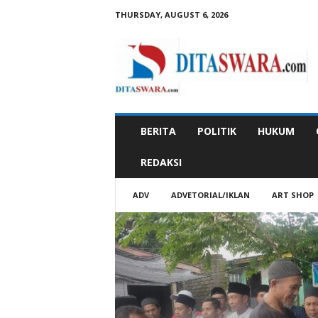
THURSDAY, AUGUST 6, 2026
D
i
t
a
s
w
a
BERITA
POLITIK
HUKUM
r
a
REDAKSI
ADV
ADVETORIAL/IKLAN
ART SHOP