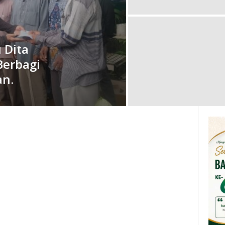
 Dita
Berbagi
an.