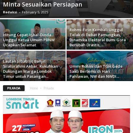
Minta Sesuaikan Persiapan
Redaksi
-
February 5, 2025
Rohmi-Firin Kembali Unggul
Hitung Cepat Iqbal-Dinda
Telak di Debat Pamungkas,
Unggul Ketua Umum PBNW
Dinamika Elektoral Bumi Gora
Ucapkan Selamat
Berubah Drastis,...
Lautan Jilbab Ijo Banjiri
Silaturahmi Akbar, Kukuhkan
Ummi Rohmi dan TGH Gede
Dukungan Warga Lombok
Sakti Bertemu di Hari
Timur untuk Pasangan...
Pahlawan, NW dan NWDI...
PILKADA
Home
Pilkada