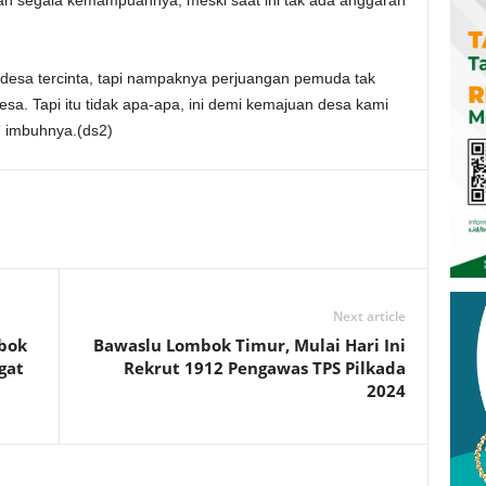
an segala kemampuannya, meski saat ini tak ada anggaran
desa tercinta, tapi nampaknya perjuangan pemuda tak
esa. Tapi itu tidak apa-apa, ini demi kemajuan desa kami
” imbuhnya.(ds2)
Next article
mbok
Bawaslu Lombok Timur, Mulai Hari Ini
gat
Rekrut 1912 Pengawas TPS Pilkada
2024