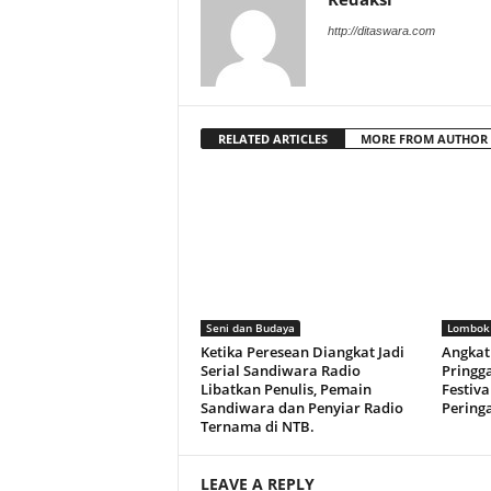
http://ditaswara.com
RELATED ARTICLES
MORE FROM AUTHOR
Seni dan Budaya
Lombok
Ketika Peresean Diangkat Jadi
Angkat
Serial Sandiwara Radio
Pringga
Libatkan Penulis, Pemain
Festiva
Sandiwara dan Penyiar Radio
Peringa
Ternama di NTB.
LEAVE A REPLY