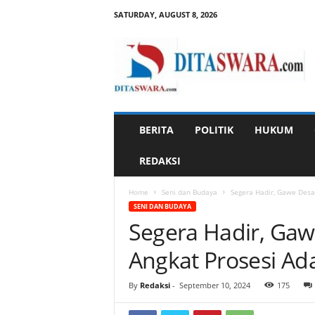
SATURDAY, AUGUST 8, 2026
D
i
t
a
s
w
a
BERITA
POLITIK
HUKUM
r
a
REDAKSI
Home
Seni dan Budaya
Segera Hadir, Gawe Desa
SENI DAN BUDAYA
Segera Hadir, Gaw
Angkat Prosesi Ad
By
Redaksi
-
September 10, 2024
175