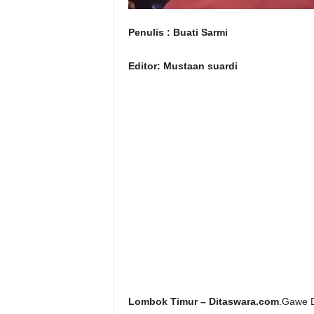
Penulis : Buati Sarmi
Editor: Mustaan suardi
Lombok Timur – Ditaswara.com
.Gawe D