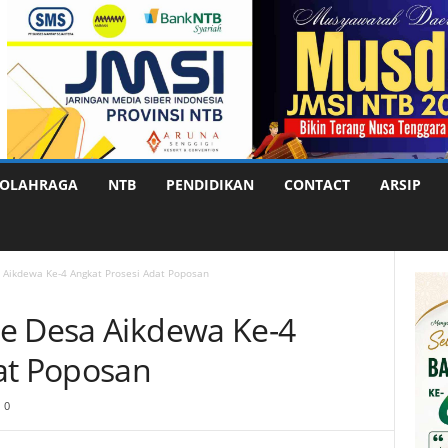
OLAHRAGA
NTB
PENDIDIKAN
CONTACT
ARSIP
 Aikdewa Ke-4 Angkat Prosesi Adat Poposan
e Desa Aikdewa Ke-4
at Poposan
0