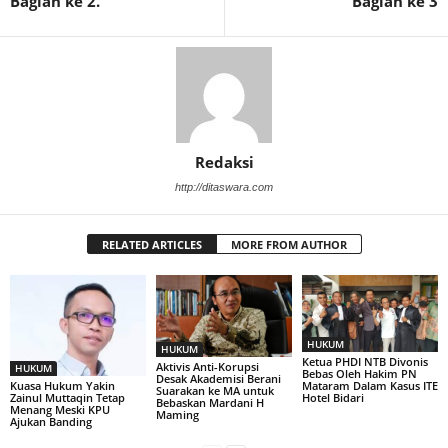
Bagian ke 2.
Bagian ke 3
Redaksi
http://ditaswara.com
RELATED ARTICLES
MORE FROM AUTHOR
HUKUM
HUKUM
Ketua PHDI NTB Divonis
Aktivis Anti-Korupsi
HUKUM
Bebas Oleh Hakim PN
Desak Akademisi Berani
Kuasa Hukum Yakin
Mataram Dalam Kasus ITE
Suarakan ke MA untuk
Zainul Muttaqin Tetap
Hotel Bidari
Bebaskan Mardani H
Menang Meski KPU
Maming
Ajukan Banding