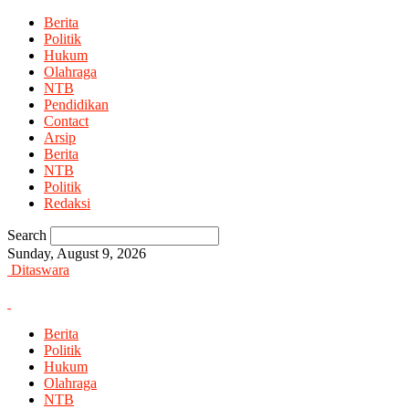
Berita
Politik
Hukum
Olahraga
NTB
Pendidikan
Contact
Arsip
Berita
NTB
Politik
Redaksi
Search
Sunday, August 9, 2026
Ditaswara
Berita
Politik
Hukum
Olahraga
NTB