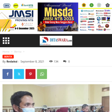
Home
Berita
BERITA
By
Redaksi
-
September 8, 2021
134
0