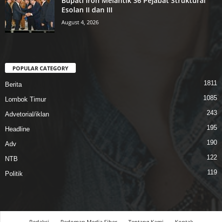
Bupati Iron Melantik 36 Pejabat Struktural
Esolan II dan III
August 4, 2026
POPULAR CATEGORY
1811
Berita
1085
Lombok Timur
243
Advetorial/iklan
195
Headline
190
Adv
122
NTB
119
Politik
Redaksi
Pedoman Media Siber
Tentang Kami
Kontak