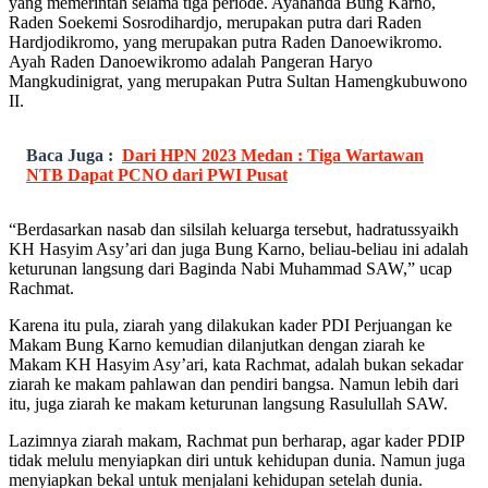
yang memerintah selama tiga periode. Ayahanda Bung Karno,
Raden Soekemi Sosrodihardjo, merupakan putra dari Raden
Hardjodikromo, yang merupakan putra Raden Danoewikromo.
Ayah Raden Danoewikromo adalah Pangeran Haryo
Mangkudinigrat, yang merupakan Putra Sultan Hamengkubuwono
II.
Baca Juga :
Dari HPN 2023 Medan : Tiga Wartawan
NTB Dapat PCNO dari PWI Pusat
“Berdasarkan nasab dan silsilah keluarga tersebut, hadratussyaikh
KH Hasyim Asy’ari dan juga Bung Karno, beliau-beliau ini adalah
keturunan langsung dari Baginda Nabi Muhammad SAW,” ucap
Rachmat.
Karena itu pula, ziarah yang dilakukan kader PDI Perjuangan ke
Makam Bung Karno kemudian dilanjutkan dengan ziarah ke
Makam KH Hasyim Asy’ari, kata Rachmat, adalah bukan sekadar
ziarah ke makam pahlawan dan pendiri bangsa. Namun lebih dari
itu, juga ziarah ke makam keturunan langsung Rasulullah SAW.
Lazimnya ziarah makam, Rachmat pun berharap, agar kader PDIP
tidak melulu menyiapkan diri untuk kehidupan dunia. Namun juga
menyiapkan bekal untuk menjalani kehidupan setelah dunia.