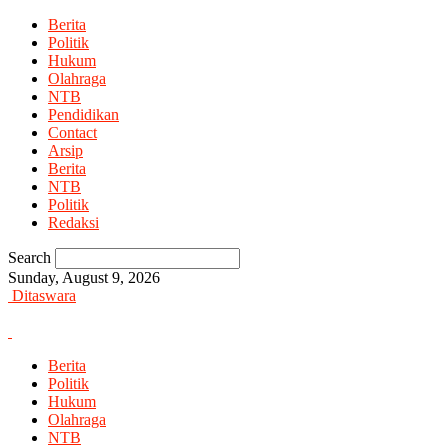
Berita
Politik
Hukum
Olahraga
NTB
Pendidikan
Contact
Arsip
Berita
NTB
Politik
Redaksi
Search
Sunday, August 9, 2026
Ditaswara
Berita
Politik
Hukum
Olahraga
NTB