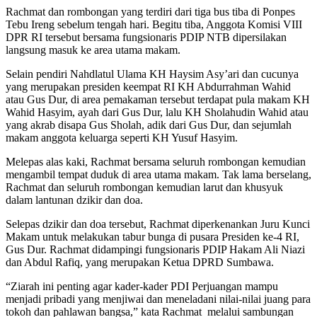
Rachmat dan rombongan yang terdiri dari tiga bus tiba di Ponpes
Tebu Ireng sebelum tengah hari. Begitu tiba, Anggota Komisi VIII
DPR RI tersebut bersama fungsionaris PDIP NTB dipersilakan
langsung masuk ke area utama makam.
Selain pendiri Nahdlatul Ulama KH Haysim Asy’ari dan cucunya
yang merupakan presiden keempat RI KH Abdurrahman Wahid
atau Gus Dur, di area pemakaman tersebut terdapat pula makam KH
Wahid Hasyim, ayah dari Gus Dur, lalu KH Sholahudin Wahid atau
yang akrab disapa Gus Sholah, adik dari Gus Dur, dan sejumlah
makam anggota keluarga seperti KH Yusuf Hasyim.
Melepas alas kaki, Rachmat bersama seluruh rombongan kemudian
mengambil tempat duduk di area utama makam. Tak lama berselang,
Rachmat dan seluruh rombongan kemudian larut dan khusyuk
dalam lantunan dzikir dan doa.
Selepas dzikir dan doa tersebut, Rachmat diperkenankan Juru Kunci
Makam untuk melakukan tabur bunga di pusara Presiden ke-4 RI,
Gus Dur. Rachmat didampingi fungsionaris PDIP Hakam Ali Niazi
dan Abdul Rafiq, yang merupakan Ketua DPRD Sumbawa.
“Ziarah ini penting agar kader-kader PDI Perjuangan mampu
menjadi pribadi yang menjiwai dan meneladani nilai-nilai juang para
tokoh dan pahlawan bangsa,” kata Rachmat melalui sambungan