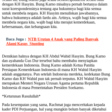
dengan KH Hasyim. Bung Karno misalnya pernah bertanya dalam
surat korespondensinya tentang apa hukumnya bagi kita semua
untuk membela negara. KH Hasyim menuliskan jawabannya,
bahwa hukumnya adalah fardu ain. Artinya, wajib bagi kita semua
membela negara kita, wajib bagi kita merajut kemerdekaan,
kebersamaan, dan kebangsaan kita.
Baca Juga :
NTB Urutan 4 Anak yang Paling Banyak
Alami Kasus Stunting
Demikian halnya dengan KH Abdul Wahid Hasyim. Bung Karno
dan ayahanda Gus Dur tersebut bahu membahu menyiapkan
kemerdekaan Indonesia. Bung Karno adalah Ketua Panitia
Persiapan Kemerdekaan Indonesia di mana KH Wahid Hasyim
adalah anggotanya. Pun setelah Indonesia merdeka, kedekatan Bung
Karno dan KH Wahid pun tak pernah terputus. KH Wahid Hasyim
merupakan Menteri Negara Urusan Agama pertama Republik
Indonesia di masa Pemerintahan Presiden Soekarno.
*Keturunan Rasulullah*
Pada kesempatan yang sama, Rachmat juga menceritakan kepada
kader PDI Perjuangan, hal yang mungkin belum banyak diketahui