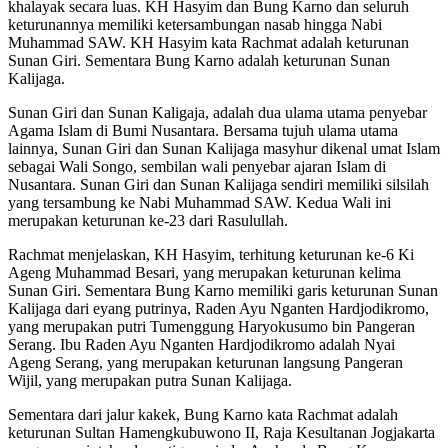
khalayak secara luas. KH Hasyim dan Bung Karno dan seluruh
keturunannya memiliki ketersambungan nasab hingga Nabi
Muhammad SAW. KH Hasyim kata Rachmat adalah keturunan
Sunan Giri. Sementara Bung Karno adalah keturunan Sunan
Kalijaga.
Sunan Giri dan Sunan Kaligaja, adalah dua ulama utama penyebar
Agama Islam di Bumi Nusantara. Bersama tujuh ulama utama
lainnya, Sunan Giri dan Sunan Kalijaga masyhur dikenal umat Islam
sebagai Wali Songo, sembilan wali penyebar ajaran Islam di
Nusantara. Sunan Giri dan Sunan Kalijaga sendiri memiliki silsilah
yang tersambung ke Nabi Muhammad SAW. Kedua Wali ini
merupakan keturunan ke-23 dari Rasulullah.
Rachmat menjelaskan, KH Hasyim, terhitung keturunan ke-6 Ki
Ageng Muhammad Besari, yang merupakan keturunan kelima
Sunan Giri. Sementara Bung Karno memiliki garis keturunan Sunan
Kalijaga dari eyang putrinya, Raden Ayu Nganten Hardjodikromo,
yang merupakan putri Tumenggung Haryokusumo bin Pangeran
Serang. Ibu Raden Ayu Nganten Hardjodikromo adalah Nyai
Ageng Serang, yang merupakan keturunan langsung Pangeran
Wijil, yang merupakan putra Sunan Kalijaga.
Sementara dari jalur kakek, Bung Karno kata Rachmat adalah
keturunan Sultan Hamengkubuwono II, Raja Kesultanan Jogjakarta