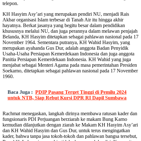
telepon.
KH Hasyim Asy’ari yang merupakan pendiri NU, menjadi Rais
Akbar organisasi Islam terbesar di Tanah Air itu hingga akhir
hayatnya. Berkat jasanya yang begitu besar dalam pendidikan
khususnya melalui NU, dan juga perannya dalam melawan penjajah
Belanda, KH Hasyim ditetapkan sebagai pahlawan nasional pada 17
November 1964. Sementara putranya, KH Wahid Hasyim, yang
merupakan ayahanda Gus Dur, adalah anggota Badan Penyidik
Usaha-Usaha Persiapan Kemerdekaan Indonesia dan juga anggota
Panitia Persiapan Kemerdekaan Indonesia. KH Wahid yang juga
menjabat sebagai Menteri Agama pada masa pemerintahan Presiden
Soekarno, ditetapkan sebagai pahlawan nasional pada 17 November
1960.
Baca Juga :
PDIP Pasang Terget Tinggi di Pemilu 2024
untuk NTB, Siap Rebut Kursi DPR RI Dapil Sumbawa
Rachmat menegaskan, langkah dirinya membawa ratusan kader dan
fungsionaris PDI Perjuangan berziarah ke makam Bung Karno
kemudian dilanjutkan dengan ziarah ke Makam KH Hasyim Asy’ari
dan KH Wahid Hasyim dan Gus Dur, untuk terus mengingatkan
kader, bahwa tanpa jasa tokoh-tokoh dan pahlawan bangsa tersebut,