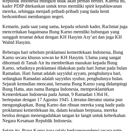
Republik Indonesia mungkin tidak akan pernah berdiri. Karena itu,
kader PDIP ditekankan untuk terus memiliki spirit kepahlawanan
mereka, sehingga menjadi pribadi-pribadi yang tiada henti
berkontribusi membangun negeri.
Kemarin, pada saat yang sama, kepada seluruh kader, Rachmat juga
menceritakan bagaimana Bung Karno memiliki hubungan yang
sungguh teramat dekat dengan KH Hasyim Asy’ari dan juga KH
Wahid Hasyim.
Beberapa hari sebelum proklamasi kemerdekaan Indonesia, Bung
Karno secara khusus sowan ke KH Hasyim. Ulama yang sangat
dihormati di Tanah Air itu memberikan masukan kepada Bung
Karno, sebaiknya proklamasi dilakukan pada hari Jumat pada bulan
Ramadan. Hari Jumat adalah sayyidul ayyam, penghulunya hari,
sedangkan Ramadan adalah sayyidus syuhur, penghulunya bulan.
Sejarah kemudian mencatat, bersama Bung Karno yang didampingi
Bung Hatta, atas nama Bangsa Indonesia, memproklamirkan
Kemerdekaan Indonesia pada Jumat, 9 Ramadan 1364 H,
bertepatan dengan 17 Agustus 1945. Literatur-literatur utama pun
mengungkapkan, Bung Karno dan ribuan mereka yang hadir pada
proklamasi kemerdekaan itu, dalam keadaan berpuasa, mereka
berdoa dengan menengadahkan tangan ke langit untuk keberkahan
Negara Kesatuan Republik Indonesia.
Selain itu, Bung Karno juga selalu berkorespondensi secara rutin