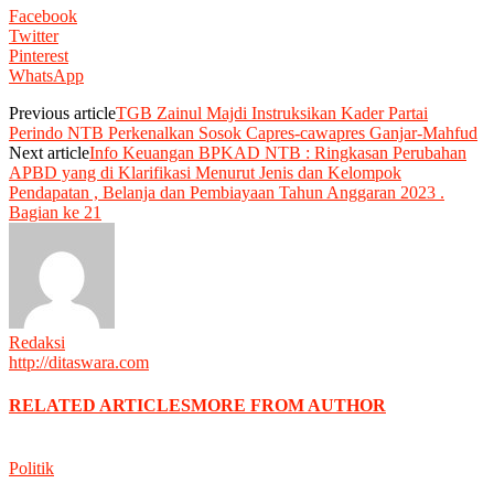
Facebook
Twitter
Pinterest
WhatsApp
Previous article
TGB Zainul Majdi Instruksikan Kader Partai
Perindo NTB Perkenalkan Sosok Capres-cawapres Ganjar-Mahfud
Next article
Info Keuangan BPKAD NTB : Ringkasan Perubahan
APBD yang di Klarifikasi Menurut Jenis dan Kelompok
Pendapatan , Belanja dan Pembiayaan Tahun Anggaran 2023 .
Bagian ke 21
Redaksi
http://ditaswara.com
RELATED ARTICLES
MORE FROM AUTHOR
Politik