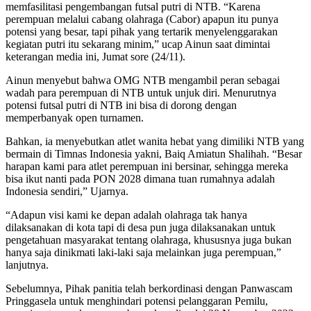
memfasilitasi pengembangan futsal putri di NTB. “Karena
perempuan melalui cabang olahraga (Cabor) apapun itu punya
potensi yang besar, tapi pihak yang tertarik menyelenggarakan
kegiatan putri itu sekarang minim,” ucap Ainun saat dimintai
keterangan media ini, Jumat sore (24/11).
Ainun menyebut bahwa OMG NTB mengambil peran sebagai
wadah para perempuan di NTB untuk unjuk diri. Menurutnya
potensi futsal putri di NTB ini bisa di dorong dengan
memperbanyak open turnamen.
Bahkan, ia menyebutkan atlet wanita hebat yang dimiliki NTB yang
bermain di Timnas Indonesia yakni, Baiq Amiatun Shalihah. “Besar
harapan kami para atlet perempuan ini bersinar, sehingga mereka
bisa ikut nanti pada PON 2028 dimana tuan rumahnya adalah
Indonesia sendiri,” Ujarnya.
“Adapun visi kami ke depan adalah olahraga tak hanya
dilaksanakan di kota tapi di desa pun juga dilaksanakan untuk
pengetahuan masyarakat tentang olahraga, khususnya juga bukan
hanya saja dinikmati laki-laki saja melainkan juga perempuan,”
lanjutnya.
Sebelumnya, Pihak panitia telah berkordinasi dengan Panwascam
Pringgasela untuk menghindari potensi pelanggaran Pemilu,