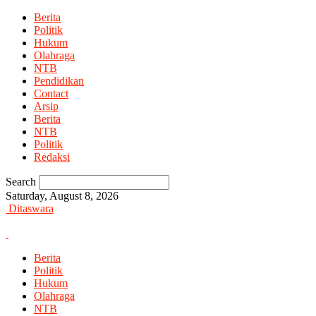
Berita
Politik
Hukum
Olahraga
NTB
Pendidikan
Contact
Arsip
Berita
NTB
Politik
Redaksi
Search
Saturday, August 8, 2026
Ditaswara
Berita
Politik
Hukum
Olahraga
NTB