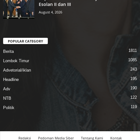
Esolan II dan III
August 4, 2026
POPULAR CATEGORY
1811
Berita
1085
Lombok Timur
243
Advetorial/iklan
195
Headline
190
Adv
122
NTB
119
Politik
Redaksi
Pedoman Media Siber
Tentang Kami
Kontak