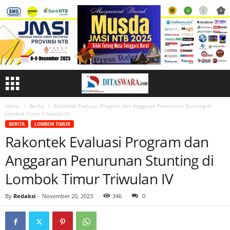
Home
Berita
Rakontek Evaluasi Program dan Anggaran Penurunan Stunting di
Lombok Timur Triwulan IV
BERITA
LOMBOK TIMUR
Rakontek Evaluasi Program dan
Anggaran Penurunan Stunting di
Lombok Timur Triwulan IV
By
Redaksi
-
November 20, 2023
346
0