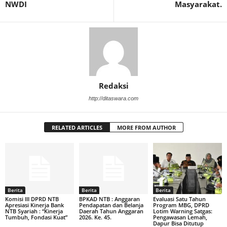
NWDI
Masyarakat.
Redaksi
http://ditaswara.com
RELATED ARTICLES
MORE FROM AUTHOR
Berita
Berita
Berita
Komisi III DPRD NTB
BPKAD NTB : Anggaran
Evaluasi Satu Tahun
Apresiasi Kinerja Bank
Pendapatan dan Belanja
Program MBG, DPRD
NTB Syariah : “Kinerja
Daerah Tahun Anggaran
Lotim Warning Satgas:
Tumbuh, Fondasi Kuat”
2026. Ke. 45.
Pengawasan Lemah,
Dapur Bisa Ditutup