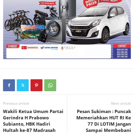
Previous article
Next article
Wakili Ketua Umum Partai
Pesan Sukiman : Puncak
Gerindra H Prabowo
Memeriahkan HUT RI Ke
Subianto, HBK Hadiri
77 Di LOTIM Jangan
Hultah ke-87 Madrasah
Sampai Membebani