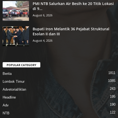
PMI NTB Salurkan Air Besih ke 20 Titik Lokasi
di 9...
August 6, 2026
Bupati Iron Melantik 36 Pejabat Struktural
Esolan II dan III
August 4, 2026
POPULAR CATEGORY
1811
Berita
1085
Lombok Timur
243
Advetorial/iklan
195
Headline
190
Adv
122
NTB