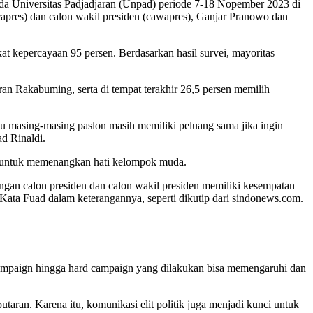
 Universitas Padjadjaran (Unpad) periode 7-18 Nopember 2023 di
apres) dan calon wakil presiden (cawapres), Ganjar Pranowo dan
t kepercayaan 95 persen. Berdasarkan hasil survei, mayoritas
an Rakabuming, serta di tempat terakhir 26,5 persen memilih
itu masing-masing paslon masih memiliki peluang sama jika ingin
d Rinaldi.
tu untuk memenangkan hati kelompok muda.
angan calon presiden dan calon wakil presiden memiliki kesempatan
ata Fuad dalam keterangannya, seperti dikutip dari sindonews.com.
 campaign hingga hard campaign yang dilakukan bisa memengaruhi dan
taran. Karena itu, komunikasi elit politik juga menjadi kunci untuk