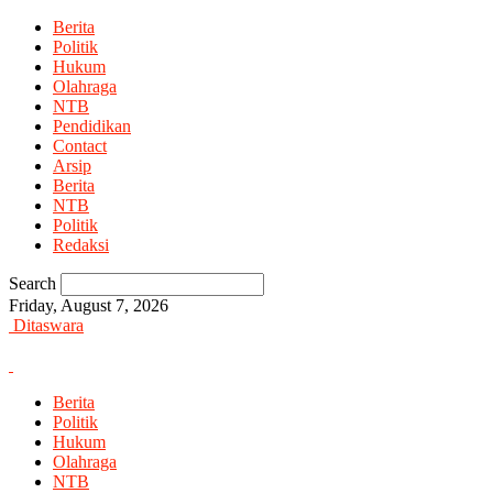
Berita
Politik
Hukum
Olahraga
NTB
Pendidikan
Contact
Arsip
Berita
NTB
Politik
Redaksi
Search
Friday, August 7, 2026
Ditaswara
Berita
Politik
Hukum
Olahraga
NTB