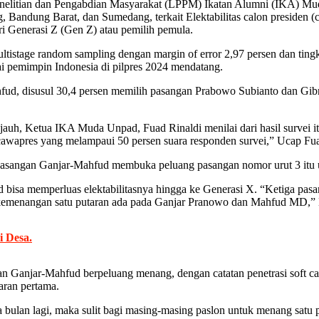
elitian dan Pengabdian Masyarakat (LPPM) Ikatan Alumni (IKA) Muda
andung Barat, dan Sumedang, terkait Elektabilitas calon presiden (c
i Generasi Z (Gen Z) atau pemilih pemula.
tistage random sampling dengan margin of error 2,97 persen dan tingka
 pemimpin Indonesia di pilpres 2024 mendatang.
hfud, disusul 30,4 persen memilih pasangan Prabowo Subianto dan Gibr
p jauh, Ketua IKA Muda Unpad, Fuad Rinaldi menilai dari hasil survei 
cawapres yang melampaui 50 persen suara responden survei,” Ucap Fua
diisi pasangan Ganjar-Mahfud membuka peluang pasangan nomor urut 3 i
d bisa memperluas elektabilitasnya hingga ke Generasi X. “Ketiga pas
 kemenangan satu putaran ada pada Ganjar Pranowo dan Mahfud MD,” K
i Desa.
ngan Ganjar-Mahfud berpeluang menang, dengan catatan penetrasi soft
aran pertama.
a bulan lagi, maka sulit bagi masing-masing paslon untuk menang satu pu