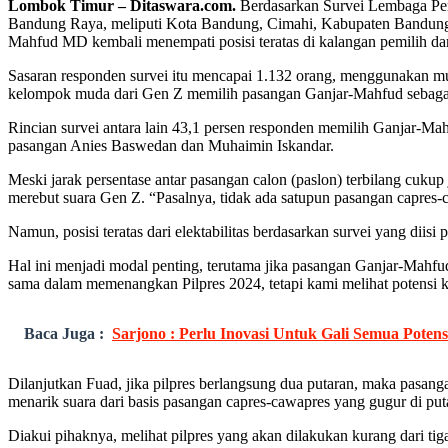
Lombok Timur – Ditaswara.com.
Berdasarkan Survei Lembaga Pen
Bandung Raya, meliputi Kota Bandung, Cimahi, Kabupaten Bandung, B
Mahfud MD kembali menempati posisi teratas di kalangan pemilih dar
Sasaran responden survei itu mencapai 1.132 orang, menggunakan mul
kelompok muda dari Gen Z memilih pasangan Ganjar-Mahfud sebagai
Rincian survei antara lain 43,1 persen responden memilih Ganjar-Ma
pasangan Anies Baswedan dan Muhaimin Iskandar.
Meski jarak persentase antar pasangan calon (paslon) terbilang cuku
merebut suara Gen Z. “Pasalnya, tidak ada satupun pasangan capres-
Namun, posisi teratas dari elektabilitas berdasarkan survei yang 
Hal ini menjadi modal penting, terutama jika pasangan Ganjar-Mahfu
sama dalam memenangkan Pilpres 2024, tetapi kami melihat potensi
Baca Juga :
Sarjono : Perlu Inovasi Untuk Gali Semua Potens
Dilanjutkan Fuad, jika pilpres berlangsung dua putaran, maka pasa
menarik suara dari basis pasangan capres-cawapres yang gugur di put
Diakui pihaknya, melihat pilpres yang akan dilakukan kurang dari tig