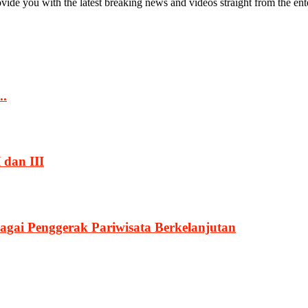
de you with the latest breaking news and videos straight from the ente
..
 dan III
agai Penggerak Pariwisata Berkelanjutan