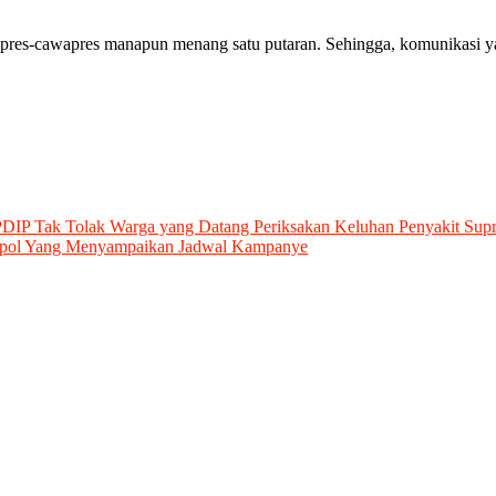
i capres-cawapres manapun menang satu putaran. Sehingga, komunikasi ya
DIP Tak Tolak Warga yang Datang Periksakan Keluhan Penyakit Supr
rpol Yang Menyampaikan Jadwal Kampanye