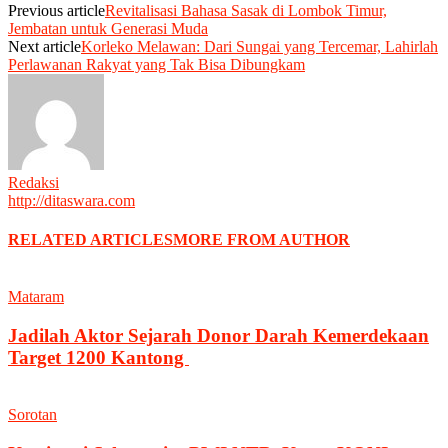
Previous article
Revitalisasi Bahasa Sasak di Lombok Timur,
Jembatan untuk Generasi Muda
Next article
Korleko Melawan: Dari Sungai yang Tercemar, Lahirlah
Perlawanan Rakyat yang Tak Bisa Dibungkam
Redaksi
http://ditaswara.com
RELATED ARTICLES
MORE FROM AUTHOR
Mataram
Jadilah Aktor Sejarah Donor Darah Kemerdekaan
Target 1200 Kantong
Sorotan