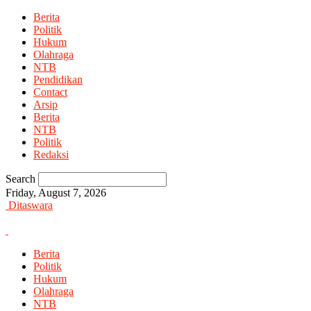
Berita
Politik
Hukum
Olahraga
NTB
Pendidikan
Contact
Arsip
Berita
NTB
Politik
Redaksi
Search
Friday, August 7, 2026
Ditaswara
Berita
Politik
Hukum
Olahraga
NTB