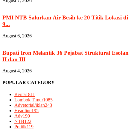
August 7, 2026
PMI NTB Salurkan Air Besih ke 20 Titik Lokasi di
9...
August 6, 2026
Bupati Iron Melantik 36 Pejabat Struktural Esolan
II dan III
August 4, 2026
POPULAR CATEGORY
Berita
1811
Lombok Timur
1085
Advetorial/iklan
243
Headline
195
Adv
190
NTB
122
Politik
119