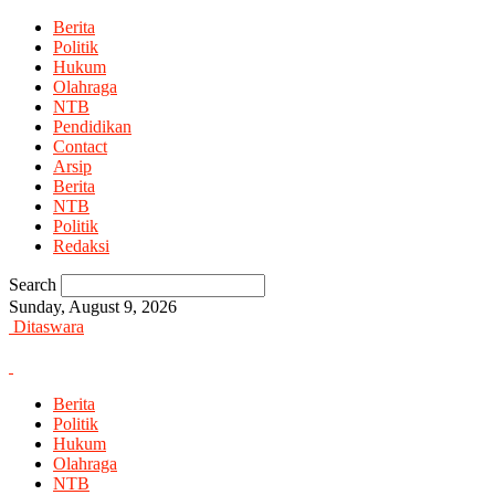
Berita
Politik
Hukum
Olahraga
NTB
Pendidikan
Contact
Arsip
Berita
NTB
Politik
Redaksi
Search
Sunday, August 9, 2026
Ditaswara
Berita
Politik
Hukum
Olahraga
NTB