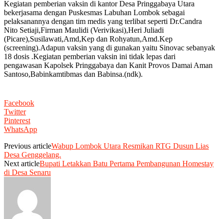
Kegiatan pemberian vaksin di kantor Desa Pringgabaya Utara
bekerjasama dengan Puskesmas Labuhan Lombok sebagai
pelaksanannya dengan tim medis yang terlibat seperti Dr.Candra
Nito Setiaji,Firman Maulidi (Verivikasi),Heri Juliadi
(Picare),Susilawati,Amd,Kep dan Rohyatun,Amd.Kep
(screening).Adapun vaksin yang di gunakan yaitu Sinovac sebanyak
18 dosis .Kegiatan pemberian vaksin ini tidak lepas dari
pengawasan Kapolsek Pringgabaya dan Kanit Provos Damai Aman
Santoso,Babinkamtibmas dan Babinsa.(ndk).
Facebook
Twitter
Pinterest
WhatsApp
Previous article
Wabup Lombok Utara Resmikan RTG Dusun Lias
Desa Genggelang.
Next article
Bupati Letakkan Batu Pertama Pembangunan Homestay
di Desa Senaru