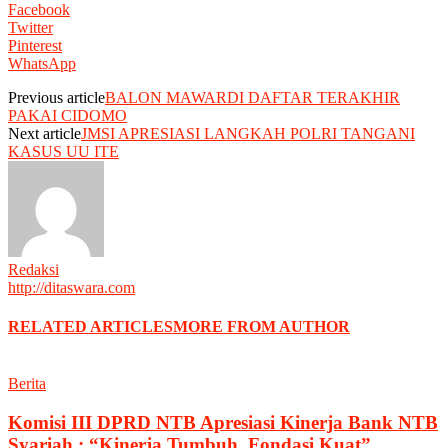
Facebook
Twitter
Pinterest
WhatsApp
Previous article
BALON MAWARDI DAFTAR TERAKHIR
PAKAI CIDOMO
Next article
JMSI APRESIASI LANGKAH POLRI TANGANI
KASUS UU ITE
Redaksi
http://ditaswara.com
RELATED ARTICLES
MORE FROM AUTHOR
Berita
Komisi III DPRD NTB Apresiasi Kinerja Bank NTB
Syariah : “Kinerja Tumbuh, Fondasi Kuat”