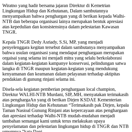
Wiratno yang hadir bersama jajaran Direktur di Kemetrian
Lingkungan Hidup dan Kehutanan, Dalam sambutannya
menyampaikan bahwa penghargan yang di berikan kepada Walhi-
NTB dan beberapa organisasi lainya merupakan bentuk apresiasi
atas kepedulian dan konsistensinya dalam pelestarian Kawasan
TNGR.
Kepala TNGR Dedy Asriady, S.Si, MP, yang menjadi
penyelenggara kegitan tersebut dalam sambutanya menyampaikan
bahwa usulan organisasi yang mendapat penghargaan merupakan
orgaisai yang selama ini menjadi mitra yang selalu berkolaborasi
dalam kegiatan-kegiatan kampanye konservasi, pelindungan satwa
langka di TNGR maupun kegiatan-kegiatan yang mendukung
kenyamanan dan keamanan dalam pelayanan terhadap aktipitas
pendakian di gunung rinjani selama ini.
Disela-sela kegiatan pemberian penghargaan local champion,
Direktur WALHI-NTB Murdani, SIP,.MH, menyatakan terimakasih
atas penghargaAn yang di berikan Dirjen KSDAE Kementerian
Lingkungan Hidup dan Kehutanan “Terimakasih pak Dirjen, kepala
Taman Nasioal Gunung Rinjani atas kepercayaan atas penghargaan
dan apresiasi terhadap Walhi-NTB mudah-mudahan menjadi
tambahan semangat kami untuk terus melakukan upaya
penyelamatan dan pelestarian lingkungan hidup di TNGR dan NTB
umumnya,”kata Dani.