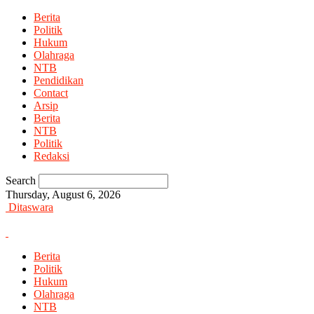
Berita
Politik
Hukum
Olahraga
NTB
Pendidikan
Contact
Arsip
Berita
NTB
Politik
Redaksi
Search
Thursday, August 6, 2026
Ditaswara
Berita
Politik
Hukum
Olahraga
NTB