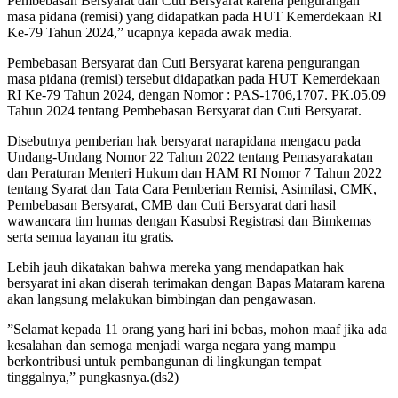
Pembebasan Bersyarat dan Cuti Bersyarat karena pengurangan
masa pidana (remisi) yang didapatkan pada HUT Kemerdekaan RI
Ke-79 Tahun 2024,” ucapnya kepada awak media.
Pembebasan Bersyarat dan Cuti Bersyarat karena pengurangan
masa pidana (remisi) tersebut didapatkan pada HUT Kemerdekaan
RI Ke-79 Tahun 2024, dengan Nomor : PAS-1706,1707. PK.05.09
Tahun 2024 tentang Pembebasan Bersyarat dan Cuti Bersyarat.
Disebutnya pemberian hak bersyarat narapidana mengacu pada
Undang-Undang Nomor 22 Tahun 2022 tentang Pemasyarakatan
dan Peraturan Menteri Hukum dan HAM RI Nomor 7 Tahun 2022
tentang Syarat dan Tata Cara Pemberian Remisi, Asimilasi, CMK,
Pembebasan Bersyarat, CMB dan Cuti Bersyarat dari hasil
wawancara tim humas dengan Kasubsi Registrasi dan Bimkemas
serta semua layanan itu gratis.
Lebih jauh dikatakan bahwa mereka yang mendapatkan hak
bersyarat ini akan diserah terimakan dengan Bapas Mataram karena
akan langsung melakukan bimbingan dan pengawasan.
”Selamat kepada 11 orang yang hari ini bebas, mohon maaf jika ada
kesalahan dan semoga menjadi warga negara yang mampu
berkontribusi untuk pembangunan di lingkungan tempat
tinggalnya,” pungkasnya.(ds2)