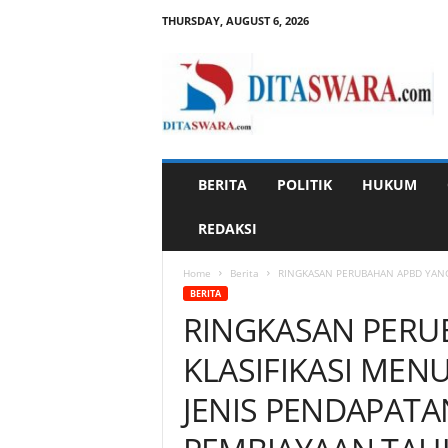
THURSDAY, AUGUST 6, 2026
D
i
t
a
s
w
a
BERITA
POLITIK
HUKUM
r
a
REDAKSI
Home
Berita
RINGKASAN PERUBAHAN APBD YANG 
BERITA
RINGKASAN PERU
KLASIFIKASI ME
JENIS PENDAPATA