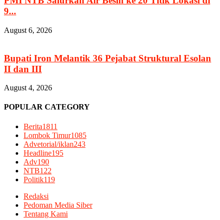
PMI NTB Salurkan Air Besih ke 20 Titik Lokasi di
9...
August 6, 2026
Bupati Iron Melantik 36 Pejabat Struktural Esolan
II dan III
August 4, 2026
POPULAR CATEGORY
Berita
1811
Lombok Timur
1085
Advetorial/iklan
243
Headline
195
Adv
190
NTB
122
Politik
119
Redaksi
Pedoman Media Siber
Tentang Kami