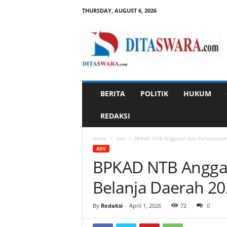
THURSDAY, AUGUST 6, 2026
D
i
t
a
s
w
a
BERITA
POLITIK
HUKUM
r
a
REDAKSI
Home
Adv
BPKAD NTB Anggaran dan Pendapatan 
ADV
BPKAD NTB Angga
Belanja Daerah 20
By
Redaksi
-
April 1, 2026
72
0