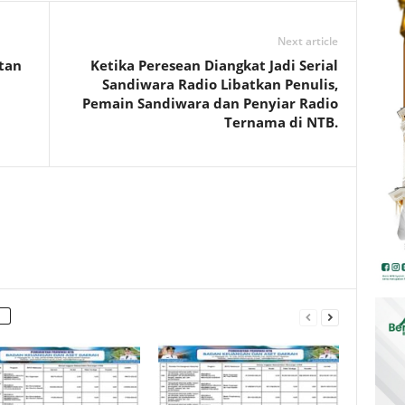
Next article
tan
Ketika Peresean Diangkat Jadi Serial
Sandiwara Radio Libatkan Penulis,
Pemain Sandiwara dan Penyiar Radio
Ternama di NTB.