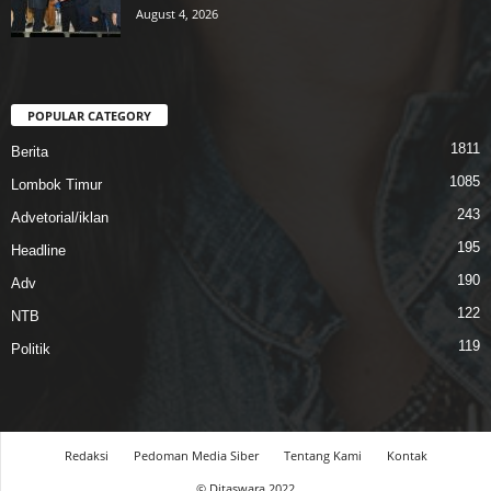
August 4, 2026
POPULAR CATEGORY
1811
Berita
1085
Lombok Timur
243
Advetorial/iklan
195
Headline
190
Adv
122
NTB
119
Politik
Redaksi
Pedoman Media Siber
Tentang Kami
Kontak
© Ditaswara 2022