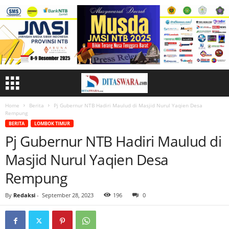
Home
Berita
Pj Gubernur NTB Hadiri Maulud di Masjid Nurul Yaqien Desa
Rempung
BERITA
LOMBOK TIMUR
Pj Gubernur NTB Hadiri Maulud di
Masjid Nurul Yaqien Desa
Rempung
By
Redaksi
-
September 28, 2023
196
0