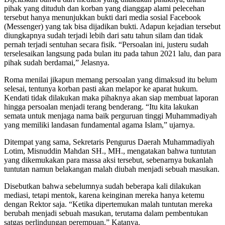
pihak yang dituduh dan korban yang dianggap alami pelecehan
tersebut hanya menunjukkan bukti dari media sosial Facebook
(Messenger) yang tak bisa dijadikan bukti. Adapun kejadian tersebut
diungkapnya sudah terjadi lebih dari satu tahun silam dan tidak
pernah terjadi sentuhan secara fisik. “Persoalan ini, justeru sudah
terselesaikan langsung pada bulan itu pada tahun 2021 lalu, dan para
pihak sudah berdamai,” Jelasnya.
Roma menilai jikapun memang persoalan yang dimaksud itu belum
selesai, tentunya korban pasti akan melapor ke aparat hukum.
Kendati tidak dilakukan maka pihaknya akan siap membuat laporan
hingga persoalan menjadi terang benderang. “Itu kita lakukan
semata untuk menjaga nama baik perguruan tinggi Muhammadiyah
yang memiliki landasan fundamental agama Islam,” ujarnya.
Ditempat yang sama, Sekretaris Pengurus Daerah Muhammadiyah
Lotim, Misnuddin Mahdan SH., MH., mengatakan bahwa tuntutan
yang dikemukakan para massa aksi tersebut, sebenarnya bukanlah
tuntutan namun belakangan malah diubah menjadi sebuah masukan.
Disebutkan bahwa sebelumnya sudah beberapa kali dilakukan
mediasi, tetapi mentok, karena keinginan mereka hanya ketemu
dengan Rektor saja. “Ketika dipertemukan malah tuntutan mereka
berubah menjadi sebuah masukan, terutama dalam pembentukan
satgas perlindungan perempuan,” Katanya.