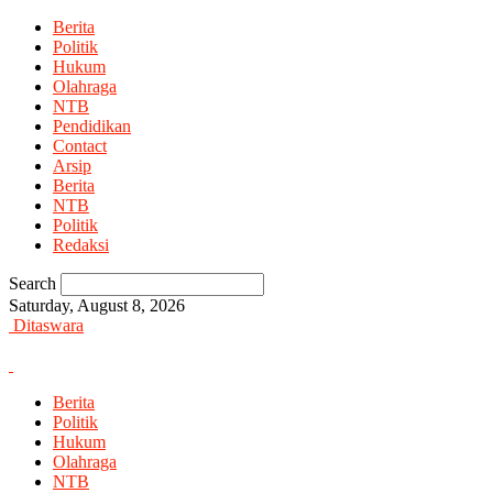
Berita
Politik
Hukum
Olahraga
NTB
Pendidikan
Contact
Arsip
Berita
NTB
Politik
Redaksi
Search
Saturday, August 8, 2026
Ditaswara
Berita
Politik
Hukum
Olahraga
NTB