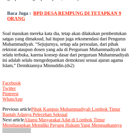
Baca Juga :
BPD DESA REMPUNG DI TETAPKAN 9
ORANG
Soal masukan mereka kata dia, tetap akan dilakukan pembentukan
satgas yang dimaksud, hal itupun juga rekomendasi dari Pengurus
Muhammadiyah. “Sejujurnya, setiap ada persoalan, dari pihak
rektorat ataupun dosen yang ada di Perguruan Muhammadiyah ini
selalu terbuka, karena konsep dasar dari perguruan Muhammadiyah
ini adalah selalu mengedepankan demokrasi sesuai ajaran agama
Islam,” Demikiannya Misnuddin.(ds2)
Facebook
Twitter
Pinterest
WhatsApp
Previous article
Pihak Kampus Muhammadiyah Lombok Timur
Bantah Adanya Pelecehan Seksual
Next article
Aliansi Masyarakat Adat di Lombok Timur
Mengharapkan Memiliki Payung Hukum Yang Menguatkannya