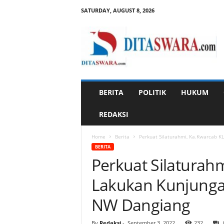
SATURDAY, AUGUST 8, 2026
D
i
t
a
s
w
a
BERITA
POLITIK
HUKUM
r
a
REDAKSI
Home
Berita
Perkuat Silaturahmi, Ka.Kwarcab 
BERITA
Perkuat Silaturah
Lakukan Kunjunga
NW Dangiang
By
Redaksi
-
September 3, 2022
232