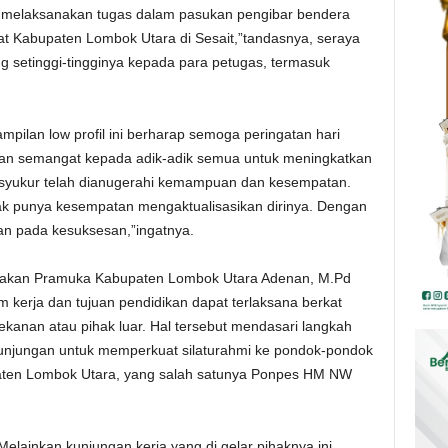
s melaksanakan tugas dalam pasukan pengibar bendera
at Kabupaten Lombok Utara di Sesait,”tandasnya, seraya
setinggi-tingginya kepada para petugas, termasuk
pilan low profil ini berharap semoga peringatan hari
kkan semangat kepada adik-adik semua untuk meningkatkan
ersyukur telah dianugerahi kemampuan dan kesempatan.
ak punya kesempatan mengaktualisasikan dirinya. Dengan
an pada kesuksesan,”ingatnya.
erakan Pramuka Kabupaten Lombok Utara Adenan, M.Pd
kerja dan tujuan pendidikan dapat terlaksana berkat
kanan atau pihak luar. Hal tersebut mendasari langkah
unjungan untuk memperkuat silaturahmi ke pondok-pondok
paten Lombok Utara, yang salah satunya Ponpes HM NW
Melainkan kunjungan kerja yang di gelar pihaknya ini,