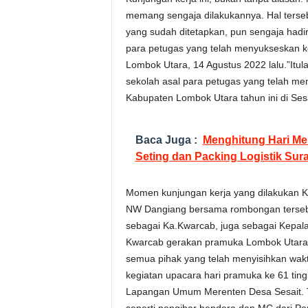
memang sengaja dilakukannya. Hal ters
yang sudah ditetapkan, pun sengaja hadi
para petugas yang telah menyukseskan k
Lombok Utara, 14 Agustus 2022 lalu.”Itul
sekolah asal para petugas yang telah me
Kabupaten Lombok Utara tahun ini di Sesa
Baca Juga :
Menghitung Hari M
Seting dan Packing Logistik Sur
Momen kunjungan kerja yang dilakukan
NW Dangiang bersama rombongan tersebut
sebagai Ka.Kwarcab, juga sebagai Kepal
Kwarcab gerakan pramuka Lombok Utara, 
semua pihak yang telah menyisihkan wak
kegiatan upacara hari pramuka ke 61 tin
Lapangan Umum Merenten Desa Sesait. Te
seperti pengibar bendera dan MC dari 