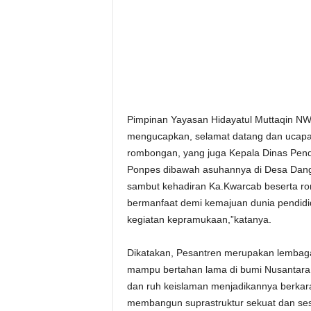
Pimpinan Yayasan Hidayatul Muttaqin NW
mengucapkan, selamat datang dan ucapan
rombongan, yang juga Kepala Dinas Pen
Ponpes dibawah asuhannya di Desa Dan
sambut kehadiran Ka.Kwarcab beserta ro
bermanfaat demi kemajuan dunia pendidid
kegiatan kepramukaan,”katanya.
Dikatakan, Pesantren merupakan lembaga p
mampu bertahan lama di bumi Nusantara hi
dan ruh keislaman menjadikannya berkara
membangun suprastruktur sekuat dan ses