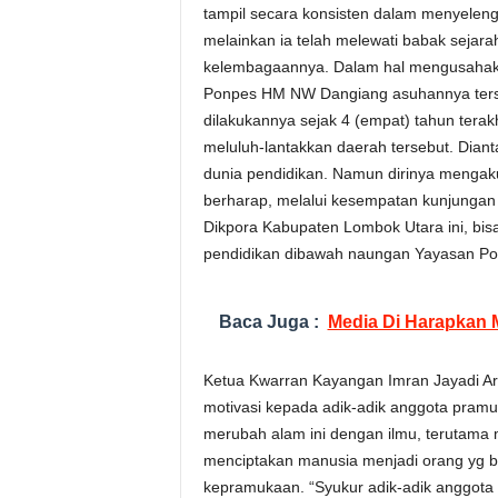
tampil secara konsisten dalam menyelen
melainkan ia telah melewati babak sejar
kelembagaannya. Dalam hal mengusahak
Ponpes HM NW Dangiang asuhannya terse
dilakukannya sejak 4 (empat) tahun tera
meluluh-lantakkan daerah tersebut. Dia
dunia pendidikan. Namun dirinya mengakui,
berharap, melalui kesempatan kunjungan
Dikpora Kabupaten Lombok Utara ini, bis
pendidikan dibawah naungan Yayasan Po
Baca Juga :
Media Di Harapkan M
Ketua Kwarran Kayangan Imran Jayadi A
motivasi kepada adik-adik anggota pra
merubah alam ini dengan ilmu, terutama 
menciptakan manusia menjadi orang yg ber
kepramukaan. “Syukur adik-adik anggot