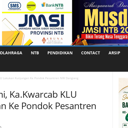
OLAHRAGA
NTB
PENDIDIKAN
CONTACT
ARSIP
KLU Lakukan Kunjungan Ke Pondok Pesantren NW Dangiang
mi, Ka.Kwarcab KLU
n Ke Pondok Pesantren
0