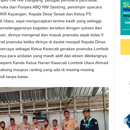
uka dari Ponpes ABQ NW Santong, pemimpin upacara
DKR Kayangan, Kepala Desa Sesait dan Ketua PS
Utara, saya mengucapkan terima kasih yang setinggi-
i terselenggaranya kegiatan tersebut dengan sukses dan
an, dirinya mengenal dan masuk pramuka sejak kelas 5
nal pramuka ketika dirinya di daulat menjadi Kepala Dinas
 percaya sebagai Ketua Kwarcab gerakan pramuka Lombok
danya para andalan yang masih aktif dan eksen dibidangnya,
 seperti Kanda Ketua Harian Kwarcab Lombok Utara Ahmad
cabang maupun ranting yang ada di masing-masing
di tanpa batas.