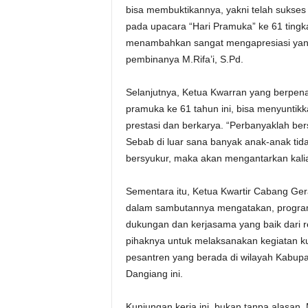
bisa membuktikannya, yakni telah sukse
pada upacara “Hari Pramuka” ke 61 tingk
menambahkan sangat mengapresiasi yang 
pembinanya M.Rifa’i, S.Pd.
Selanjutnya, Ketua Kwarran yang berpenam
pramuka ke 61 tahun ini, bisa menyunti
prestasi dan berkarya. “Perbanyaklah b
Sebab di luar sana banyak anak-anak tid
bersyukur, maka akan mengantarkan kali
Sementara itu, Ketua Kwartir Cabang G
dalam sambutannya mengatakan, program 
dukungan dan kerjasama yang baik dari re
pihaknya untuk melaksanakan kegiatan k
pesantren yang berada di wilayah Kabu
Dangiang ini.
Kunjungan kerja ini, bukan tanpa alasan. 