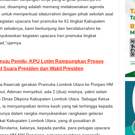
ebut, disamping adalah memang melaksanakan agenda
r untuk memperkuat silaturrahmi dengan pihak sekolah asal
egiatan upacara hari pramuka ke 61 tingkat Kabupaten
ah sebabnya, kami berkunjung dan bersilaturrahmi ke
nyukseskan kegiatan upacara hari pramuka tingkat
it,”ujarnya.
enuju Pemilu, KPU Lotim Rampungkan Proses
at Suara Presiden dan Wakil Presiden
 Ka.Kwarcab gerakan Pramuka Lombok Utara ke Ponpes HM
, Adenan menyebut, ada 2 (dua) misinya, yakni selain
a Dinas Dikpora Kabupaten Lombok Utara. Sebagai Ketua
ia menyampaikan terima kasih yang tak terhingga kepada
tunya dalam rangka menyukseskan rangkaian gelaran
gkat Kabupaten Lombok Utara, yang di pusatkan di
rutama, katanya, kepada panitia, para petugas upacara
Ponpes HM NW Dangiang, petugas pembaca pancasila,