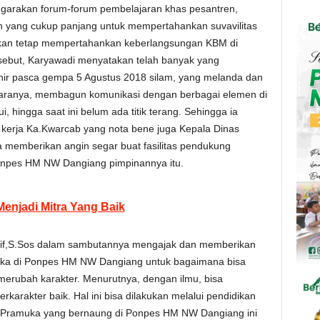
ggarakan forum-forum pembelajaran khas pesantren,
ah yang cukup panjang untuk mempertahankan suvavilitas
an tetap mempertahankan keberlangsungan KBM di
but, Karyawadi menyatakan telah banyak yang
khir pasca gempa 5 Agustus 2018 silam, yang melanda dan
ntaranya, membagun komunikasi dengan berbagai elemen di
 hingga saat ini belum ada titik terang. Sehingga ia
 kerja Ka.Kwarcab yang nota bene juga Kepala Dinas
a memberikan angin segar buat fasilitas pendukung
npes HM NW Dangiang pimpinannya itu.
enjadi Mitra Yang Baik
rif,S.Sos dalam sambutannya mengajak dan memberikan
muka di Ponpes HM NW Dangiang untuk bagaimana bisa
merubah karakter. Menurutnya, dengan ilmu, bisa
karakter baik. Hal ini bisa dilakukan melalui pendidikan
a Pramuka yang bernaung di Ponpes HM NW Dangiang ini