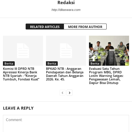
Redaksi
http://ditaswara.com
RELATED ARTICLES
MORE FROM AUTHOR
Berita
Berita
Berita
Komisi III DPRD NTB
BPKAD NTB : Anggaran
Evaluasi Satu Tahun
Apresiasi Kinerja Bank
Pendapatan dan Belanja
Program MBG, DPRD
NTB Syariah : “Kinerja
Daerah Tahun Anggaran
Lotim Warning Satgas:
Tumbuh, Fondasi Kuat”
2026. Ke. 45.
Pengawasan Lemah,
Dapur Bisa Ditutup
LEAVE A REPLY