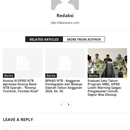
Redaksi
http://ditaswara.com
RELATED ARTICLES
MORE FROM AUTHOR
Berita
Berita
Berita
Komisi III DPRD NTB
BPKAD NTB : Anggaran
Evaluasi Satu Tahun
Apresiasi Kinerja Bank
Pendapatan dan Belanja
Program MBG, DPRD
NTB Syariah : “Kinerja
Daerah Tahun Anggaran
Lotim Warning Satgas:
Tumbuh, Fondasi Kuat”
2026. Ke. 45.
Pengawasan Lemah,
Dapur Bisa Ditutup
LEAVE A REPLY