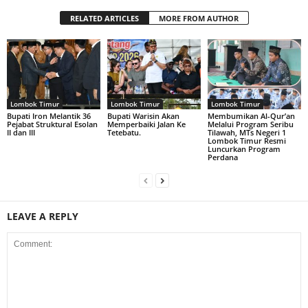
RELATED ARTICLES
MORE FROM AUTHOR
Lombok Timur
Lombok Timur
Lombok Timur
Bupati Iron Melantik 36
Bupati Warisin Akan
Membumikan Al-Qur’an
Pejabat Struktural Esolan
Memperbaiki Jalan Ke
Melalui Program Seribu
II dan III
Tetebatu.
Tilawah, MTs Negeri 1
Lombok Timur Resmi
Luncurkan Program
Perdana
LEAVE A REPLY