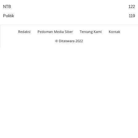
NTB
122
Politik
119
Redaksi
Pedoman Media Siber
Tentang Kami
Kontak
© Ditaswara 2022