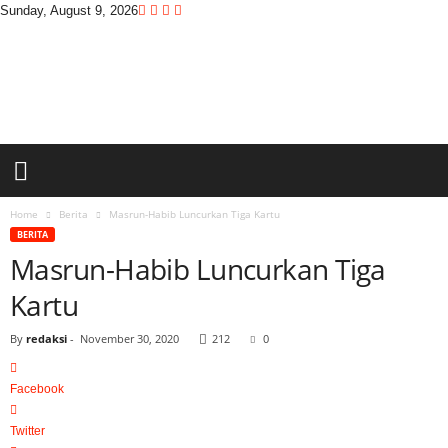
Sunday, August 9, 2026
D
i
t
a
s
w
a
r
a
Home
Berita
Masrun-Habib Luncurkan Tiga Kartu
BERITA
Masrun-Habib Luncurkan Tiga
Kartu
By
redaksi
-
November 30, 2020
212
0
Facebook
Twitter