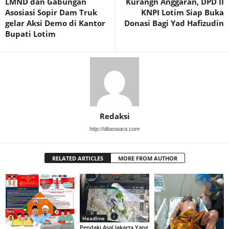
LMND dan Gabungan
Kurangn Anggaran, DPD II
Asosiasi Sopir Dam Truk
KNPI Lotim Siap Buka
gelar Aksi Demo di Kantor
Donasi Bagi Yad Hafizudin
Bupati Lotim
Redaksi
http://ditaswara.com
RELATED ARTICLES
MORE FROM AUTHOR
Headline
Pendaki Asal Jakarta Yang