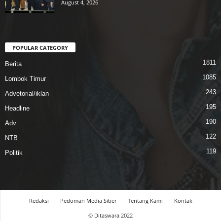
August 4, 2026
POPULAR CATEGORY
1811
Berita
1085
Lombok Timur
243
Advetorial/iklan
195
Headline
190
Adv
122
NTB
119
Politik
Redaksi
Pedoman Media Siber
Tentang Kami
Kontak
© Ditaswara 2022