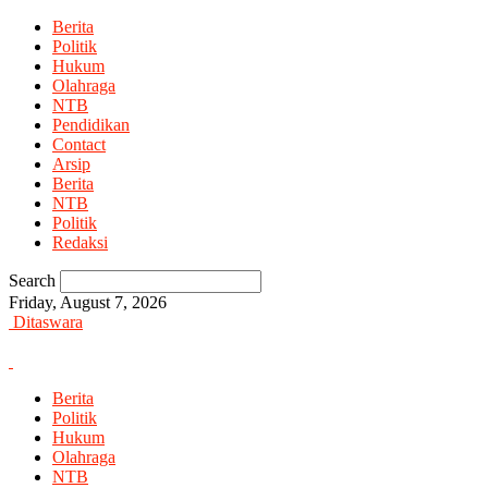
Berita
Politik
Hukum
Olahraga
NTB
Pendidikan
Contact
Arsip
Berita
NTB
Politik
Redaksi
Search
Friday, August 7, 2026
Ditaswara
Berita
Politik
Hukum
Olahraga
NTB