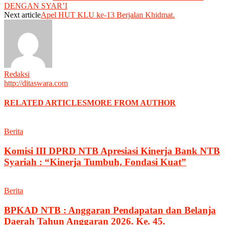
DENGAN SYAR’I
Next article
Apel HUT KLU ke-13 Berjalan Khidmat.
Redaksi
http://ditaswara.com
RELATED ARTICLES
MORE FROM AUTHOR
Berita
Komisi III DPRD NTB Apresiasi Kinerja Bank NTB
Syariah : “Kinerja Tumbuh, Fondasi Kuat”
Berita
BPKAD NTB : Anggaran Pendapatan dan Belanja
Daerah Tahun Anggaran 2026. Ke. 45.