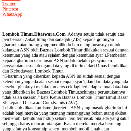
Twitter
Pinterest
WhatsApp
Lombok Timur.Ditaswara.Com
. Adanya setuju tidak setuju atas
pemberiaan Zakat,Infaq dan sadaqah (ZIS) kepada golongan
gharimin atau orang yang memiliki beban utang hususnya untuk
kalangan ASN oleh Baznas Lombok Timur dilakukan sesuai dengan
ketentuan yang ada atau sejalan dengan ketentuan syar’i.Pemberian
kepada gharimin dari unsur ASN sudah melalui persyaratan-
persyaratan sesuai dengan data yang di terima dari Dinas Pendidikan
dan Kebudayaan Lombok Timur.
“Gharimin yang diberikan kepada ASN ini sudah sesuai dengan
ketentuan yang ada atau sesuai dengan syar’i,dan dari data yang ada
tersebut pihaknya melakukan cros cek lagi terhadap semua data-data
yang diberikan ke Baznas Lombok Timur,sehingga peruntukannya
tidak salah sasaran,” kata Ketua Baznas Lombok Timur Ismul Basar
SP kepada Ditaswara.Com,Kamis (22/7).
Lebih jauh dikatakan Ismul,kereteria ASN yang masuk gharimin ini
adalah bagi mereka yang memang menanggung beban utang akibat
memenuhi kebutuhan hidup sehari- hari,termasuk bila ada yang sakit
sehingga harus mencari utangan. Kalau mereka mereka berutang
yang sifatnya konsumtip seperti membeli mobil,tanah atau