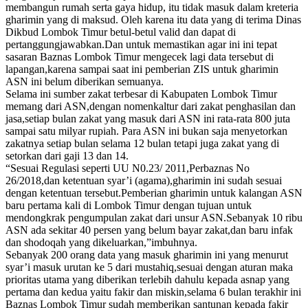
membangun rumah serta gaya hidup, itu tidak masuk dalam kreteria
gharimin yang di maksud. Oleh karena itu data yang di terima Dinas
Dikbud Lombok Timur betul-betul valid dan dapat di
pertanggungjawabkan.Dan untuk memastikan agar ini ini tepat
sasaran Baznas Lombok Timur mengecek lagi data tersebut di
lapangan,karena sampai saat ini pemberian ZIS untuk gharimin
ASN ini belum diberikan semuanya.
Selama ini sumber zakat terbesar di Kabupaten Lombok Timur
memang dari ASN,dengan nomenkaltur dari zakat penghasilan dan
jasa,setiap bulan zakat yang masuk dari ASN ini rata-rata 800 juta
sampai satu milyar rupiah. Para ASN ini bukan saja menyetorkan
zakatnya setiap bulan selama 12 bulan tetapi juga zakat yang di
setorkan dari gaji 13 dan 14.
“Sesuai Regulasi seperti UU N0.23/ 2011,Perbaznas No
26/2018,dan ketentuan syar’i (agama),gharimin ini sudah sesuai
dengan ketentuan tersebut.Pemberian gharimin untuk kalangan ASN
baru pertama kali di Lombok Timur dengan tujuan untuk
mendongkrak pengumpulan zakat dari unsur ASN.Sebanyak 10 ribu
ASN ada sekitar 40 persen yang belum bayar zakat,dan baru infak
dan shodoqah yang dikeluarkan,”imbuhnya.
Sebanyak 200 orang data yang masuk gharimin ini yang menurut
syar’i masuk urutan ke 5 dari mustahiq,sesuai dengan aturan maka
prioritas utama yang diberikan terlebih dahulu kepada asnap yang
pertama dan kedua yaitu fakir dan miskin,selama 6 bulan terakhir ini
Baznas Lombok Timur sudah memberikan santunan kepada fakir