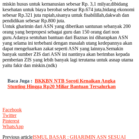
miskin husus untuk kemanusian sebesar Rp. 3,1 milyar,dibidang
kesehatan untuk biaya berobat sebesar Rp.674 juta,bidang ekonomi
sebesar Rp.321 juta rupiah,sisanya untuk fisabilillah,dakwah dan
pendidikan sebesar Rp.800 juta.
Untuk gharimin dari ASN yang diberikan santunan sebanyak 200
orang yang berpropesi sebagai guru dan 150 orang dari non
guru.Adanya sentuhan bantuan dari Baznas ini diharapkan ASN
yang selama ini terbebani dengan masalah utang kedepannya akan
dapat mengeluarkan zakat seperti ASN yang lainnya.Semakin
banyak sumber ZIS dari ASN ini nantinya akan berimbas kepada
pemberian ZIS yang lebih banyak lagi terutama untuk asnap utama
yaitu fakir dan miskin.(ndk)
Baca Juga :
BKKBN NTB Soroti Kenaikan Angka
Stunting Hingga Rp20 Miliar Bantuan Tersalurkan
Facebook
Twitter
Pinterest
WhatsApp
Previous article
ISMUL BASAR : GHARIMIN ASN SESUAI