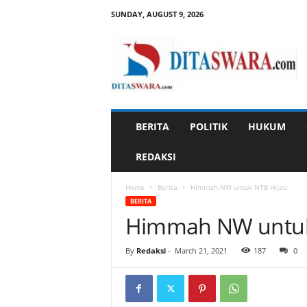
SUNDAY, AUGUST 9, 2026
D
i
t
a
s
w
a
BERITA
POLITIK
HUKUM
r
a
REDAKSI
Home
Berita
Himmah NW untuk NTB Hijau
BERITA
Himmah NW untuk
By
Redaksi
-
March 21, 2021
187
0