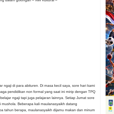
ng dalam golongan – NW Kultural –
 ngaji di para abituren. Di masa kecil saya, sore hari kami
baga pendidikan non formal yang saat ini mirip dengan TPQ
elajar ngaji tapi juga pelajaran lainnya. Setiap Jumat sore
i mushola. Beberapa kali maulanasyaikh datang
upa tahun berapa, maulanasyaikh dijamu makan dan minum