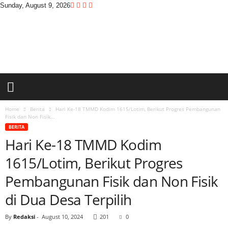
Sunday, August 9, 2026
D
i
t
a
s
w
a
r
a
Home
Berita
Hari Ke-18 TMMD Kodim 1615/Lotim, Berikut Progres Pembangunan
Fisik dan Non Fisik...
BERITA
Hari Ke-18 TMMD Kodim
1615/Lotim, Berikut Progres
Pembangunan Fisik dan Non Fisik
di Dua Desa Terpilih
By
Redaksi
-
August 10, 2024
201
0