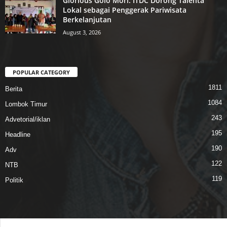
Glorious Golo Mori: ITDC Dorong Talenta
Lokal sebagai Penggerak Pariwisata
Berkelanjutan
August 3, 2026
POPULAR CATEGORY
1811
Berita
1084
Lombok Timur
243
Advetorial/iklan
195
Headline
190
Adv
122
NTB
119
Politik