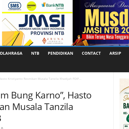
OLAHRAGA
NTB
PENDIDIKAN
CONTACT
ARSIP
Hasto Kristiyanto Resmikan Musala Tanzila Khadijah PDIP...
lam Bung Karno”, Hasto
kan Musala Tanzila
B
0