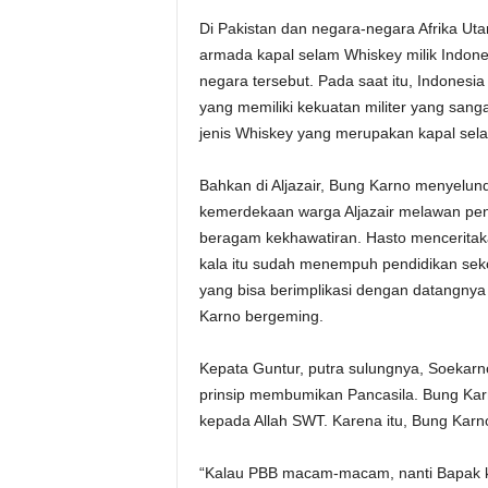
Di Pakistan dan negara-negara Afrika U
armada kapal selam Whiskey milik Indon
negara tersebut. Pada saat itu, Indones
yang memiliki kekuatan militer yang sang
jenis Whiskey yang merupakan kapal sel
Bahkan di Aljazair, Bung Karno menyelu
kemerdekaan warga Aljazair melawan pen
beragam kekhawatiran. Hasto menceritak
kala itu sudah menempuh pendidikan sek
yang bisa berimplikasi dengan datangnya
Karno bergeming.
Kepata Guntur, putra sulungnya, Soekar
prinsip membumikan Pancasila. Bung Karn
kepada Allah SWT. Karena itu, Bung Karn
“Kalau PBB macam-macam, nanti Bapak ke