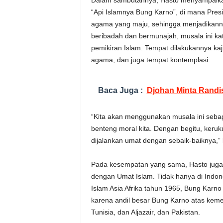
Dalam sambutannya, Hasto menyampaikan,
“Api Islamnya Bung Karno”, di mana Pres
agama yang maju, sehingga menjadikanny
beribadah dan bermunajah, musala ini ka
pemikiran Islam. Tempat dilakukannya kaj
agama, dan juga tempat kontemplasi.
Baca Juga :
Djohan Minta Randis
“Kita akan menggunakan musala ini seba
benteng moral kita. Dengan begitu, keruk
dijalankan umat dengan sebaik-baiknya,” 
Pada kesempatan yang sama, Hasto jug
dengan Umat Islam. Tidak hanya di Indon
Islam Asia Afrika tahun 1965, Bung Karn
karena andil besar Bung Karno atas kem
Tunisia, dan Aljazair, dan Pakistan.