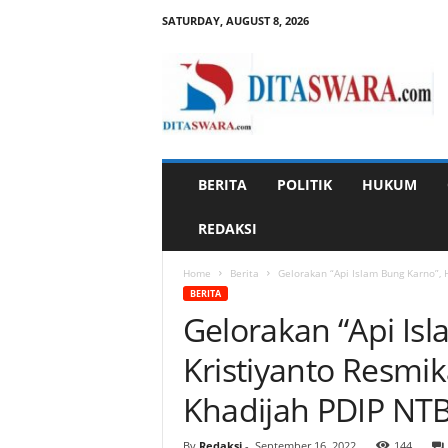
SATURDAY, AUGUST 8, 2026
D
i
t
a
s
w
a
BERITA
POLITIK
HUKUM
r
a
REDAKSI
Home
Berita
Gelorakan “Api Islam Bung Karno”, 
BERITA
Gelorakan “Api Is
Kristiyanto Resmi
Khadijah PDIP NT
By
Redaksi
-
September 16, 2022
144