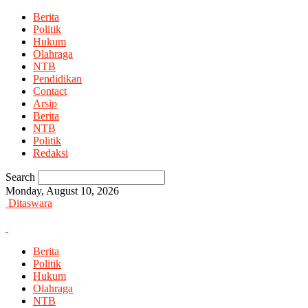
Berita
Politik
Hukum
Olahraga
NTB
Pendidikan
Contact
Arsip
Berita
NTB
Politik
Redaksi
Search
Monday, August 10, 2026
Ditaswara
Berita
Politik
Hukum
Olahraga
NTB