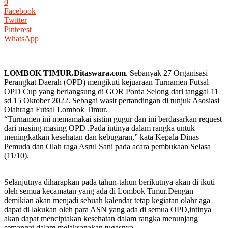
0
Facebook
Twitter
Pinterest
WhatsApp
LOMBOK TIMUR.Ditaswara.com
. Sebanyak 27 Organisasi
Perangkat Daerah (OPD) mengikuti kejuaraan Turnamen Futsal
OPD Cup yang berlangsung di GOR Porda Selong dari tanggal 11
sd 15 Oktober 2022. Sebagai wasit pertandingan di tunjuk Asosiasi
Olahraga Futsal Lombok Timur.
“Turnamen ini memamakai sistim gugur dan ini berdasarkan request
dari masing-masing OPD .Pada intinya dalam rangka untuk
meningkatkan kesehatan dan kebugaran,” kata Kepala Dinas
Pemuda dan Olah raga Asrul Sani pada acara pembukaan Selasa
(11/10).
Selanjutnya diharapkan pada tahun-tahun berikutnya akan di ikuti
oleh semua kecamatan yang ada di Lombok Timur.Dengan
demikian akan menjadi sebuah kalendar tetap kegiatan olahr aga
dapat di lakukan oleh para ASN yang ada di semua OPD,intinya
akan dapat menciptakan kesehatan dalam rangka menunjang
semangat dalam melaksanakan tugasnya.