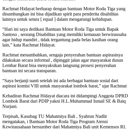
Rachmat Hidayat berharap dengan bantuan Motor Roda Tiga yang
disumbangkan ini bisa dijadikan spirit para penderita disabilitas
lainnya untuk setara [ equal ] dalam mengarungi kehidupan.
“Hari ini saya dedikasi Bantuan Motor Roda Tiga untuk Bapak
Santoso , seorang Disabilitas yang memiliki kemauan berwirausaha
agar hidup mandiri , tidak tergantung pada belas kasihan orang
lain,” kata Rachmat Hidayat.
Rachmat menambahkan, sengaja penyerahan bantuan aspirasinya
dilakukan secara informal , dipinggir jalan agar masyarakat dusun
Lembar Barat bisa menyaksikan langsung prosesi penyerahan
bantuan ini secara transparan.
“Saya berjanji nanti setelah ini ada berbagai bantuan sosial dari
aspirasi komisi VIII untuk masyarakat lombok barat,” ujar Rachmat
Kehadiran Rachmat Hidayat diacara ini didampingi Anggota DPRD
Lombok Barat dari PDIP yakni H.L.Muhammad Ismail SE & Baiq
Nurjani.
Terpisah, Kasubag TU Mahatmiya Bali , Syahrun Nadlir
mengatakan, i Bantuan Motor Roda Tiga Program Atensi
Kewirausahaan bersumber dari Mahatmiya Bali unit Kemensos RI.