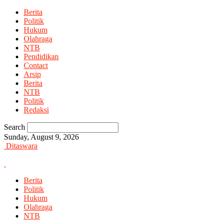
Berita
Politik
Hukum
Olahraga
NTB
Pendidikan
Contact
Arsip
Berita
NTB
Politik
Redaksi
Search
Sunday, August 9, 2026
Ditaswara
Berita
Politik
Hukum
Olahraga
NTB