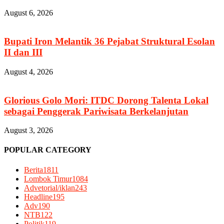
August 6, 2026
Bupati Iron Melantik 36 Pejabat Struktural Esolan
II dan III
August 4, 2026
Glorious Golo Mori: ITDC Dorong Talenta Lokal
sebagai Penggerak Pariwisata Berkelanjutan
August 3, 2026
POPULAR CATEGORY
Berita
1811
Lombok Timur
1084
Advetorial/iklan
243
Headline
195
Adv
190
NTB
122
Politik
119