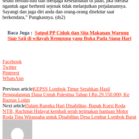
selalu berhati-hati dan menjaga keselamatan di jalan, jika merasa
ngantuk agar berhenti sejenak tidak melanjutkan perjalanannya.
Sayangi dan jaga diri anda dan orang-orang disekitar saat
berkendara,” Pungkasnya. (ds2)
Baca Juga :
Satpol PP Ciduk dan Sita Makanan Warung
Siap Saji di wilayah Rempung yang Buka Pada Siang Hari
Facebook
Twitter
Pinterest
WhatsApp
Previous article
KEPSS Lombok Timur Serahkan Hasil
Penggalangan Dana Untuk Palestina Tahap I Rp.29.550.000; Ke
Baznas Lotim
Next article
Dalam Rangka Hari Disabilitas, Bapak Kursi Roda
NTB, Rachmat Hidayat kembali serah terimakan bantuan Motor
Roda Tiga Wirausaha untuk Disabilitas Desa Lembar Lombok Barat