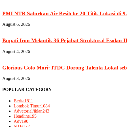
PMI NTB Salurkan Air Besih ke 20 Titik Lokasi di 9.
August 6, 2026
Bupati Iron Melantik 36 Pejabat Struktural Esolan II
August 4, 2026
Glorious Golo Mori: ITDC Dorong Talenta Lokal seb
August 3, 2026
POPULAR CATEGORY
Berita
1811
Lombok Timur
1084
Advetorial/iklan
243
Headline
195
Adv
190
NTB
122