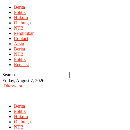
Berita
Politik
Hukum
Olahraga
NTB
Pendidikan
Contact
Arsip
Berita
NTB
Politik
Redaksi
Search
Friday, August 7, 2026
Ditaswara
Berita
Politik
Hukum
Olahraga
NTB