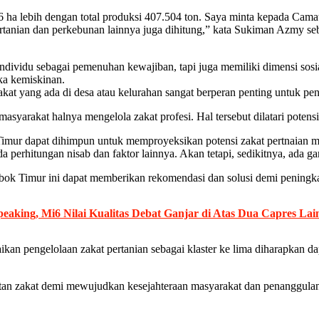
ha lebih dengan total produksi 407.504 ton. Saya minta kepada Camat
il pertanian dan perkebunan lainnya juga dihitung,” kata Sukiman Azm
 individu sebagai pemenuhan kewajiban, tapi juga memiliki dimensi sos
ka kemiskinan.
at yang ada di desa atau kelurahan sangat berperan penting untuk peng
asyarakat halnya mengelola zakat profesi. Hal tersebut dilatari poten
imur dapat dihimpun untuk memproyeksikan potensi zakat pertnaian m
ada perhitungan nisab dan faktor lainnya. Akan tetapi, sedikitnya, ada
 Timur ini dapat memberikan rekomendasi dan solusi demi peningkatan 
eaking, Mi6 Nilai Kualitas Debat Ganjar di Atas Dua Capres Lai
 pengelolaan zakat pertanian sebagai klaster ke lima diharapkan da
atan zakat demi mewujudkan kesejahteraan masyarakat dan penanggulan