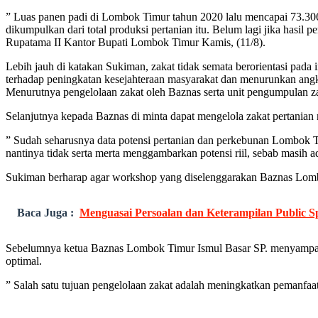
” Luas panen padi di Lombok Timur tahun 2020 lalu mencapai 73.306 
dikumpulkan dari total produksi pertanian itu. Belum lagi jika has
Rupatama II Kantor Bupati Lombok Timur Kamis, (11/8).
Lebih jauh di katakan Sukiman, zakat tidak semata berorientasi pada
terhadap peningkatan kesejahteraan masyarakat dan menurunkan ang
Menurutnya pengelolaan zakat oleh Baznas serta unit pengumpulan zak
Selanjutnya kepada Baznas di minta dapat mengelola zakat pertanian m
” Sudah seharusnya data potensi pertanian dan perkebunan Lombok T
nantinya tidak serta merta menggambarkan potensi riil, sebab masih 
Sukiman berharap agar workshop yang diselenggarakan Baznas Lombok
Baca Juga :
Menguasai Persoalan dan Keterampilan Public Sp
Sebelumnya ketua Baznas Lombok Timur Ismul Basar SP. menyampaikan
optimal.
” Salah satu tujuan pengelolaan zakat adalah meningkatkan pemanfa