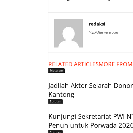
redaksi
http://ditaswara.com
RELATED ARTICLES
MORE FROM
Mataram
Jadilah Aktor Sejarah Don
Kantong
Sorotan
Kunjungi Sekretariat PWI 
Penuh untuk Porwada 202
Sorotan