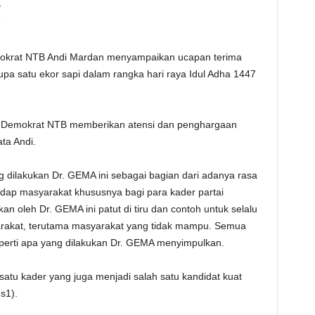
e
s
.
emokrat NTB Andi Mardan menyampaikan ucapan terima
a satu ekor sapi dalam rangka hari raya Idul Adha 1447
i Demokrat NTB memberikan atensi dan penghargaan
ata Andi.
g dilakukan Dr. GEMA ini sebagai bagian dari adanya rasa
dap masyarakat khususnya bagi para kader partai
an oleh Dr. GEMA ini patut di tiru dan contoh untuk selalu
akat, terutama masyarakat yang tidak mampu. Semua
eperti apa yang dilakukan Dr. GEMA menyimpulkan.
satu kader yang juga menjadi salah satu kandidat kuat
s1).