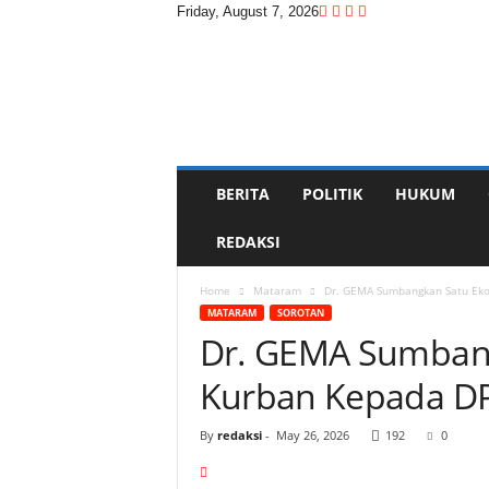
Friday, August 7, 2026
D
i
t
a
s
w
a
BERITA
POLITIK
HUKUM
r
a
REDAKSI
Home
Mataram
Dr. GEMA Sumbangkan Satu Eko
MATARAM
SOROTAN
Dr. GEMA Sumbang
Kurban Kepada D
By
redaksi
-
May 26, 2026
192
0