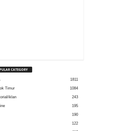
PULAR CATEGORY
a
1811
ok Timur
1084
rial/iklan
243
ine
195
190
122