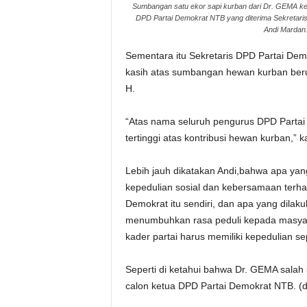
Sumbangan satu ekor sapi kurban dari Dr. GEMA k
DPD Partai Demokrat NTB yang diterima Sekretari
Andi Mardan
Sementara itu Sekretaris DPD Partai D
kasih atas sumbangan hewan kurban berup
H.
“Atas nama seluruh pengurus DPD Parta
tertinggi atas kontribusi hewan kurban,” k
Lebih jauh dikatakan Andi,bahwa apa yan
kepedulian sosial dan kebersamaan terha
Demokrat itu sendiri, dan apa yang dilakuk
menumbuhkan rasa peduli kepada masyar
kader partai harus memiliki kepedulian s
Seperti di ketahui bahwa Dr. GEMA salah 
calon ketua DPD Partai Demokrat NTB. (d