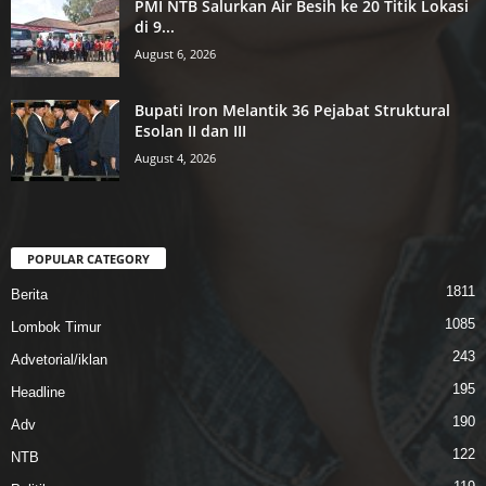
PMI NTB Salurkan Air Besih ke 20 Titik Lokasi
di 9...
August 6, 2026
Bupati Iron Melantik 36 Pejabat Struktural
Esolan II dan III
August 4, 2026
POPULAR CATEGORY
1811
Berita
1085
Lombok Timur
243
Advetorial/iklan
195
Headline
190
Adv
122
NTB