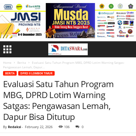
Home
Berita
Evaluasi Satu Tahun Program MBG, DPRD Lotim Warning Satgas:
Pengawasan Lemah, Dapur...
BERITA
DPRD II LOMBOK TIMUR
Evaluasi Satu Tahun Program
MBG, DPRD Lotim Warning
Satgas: Pengawasan Lemah,
Dapur Bisa Ditutup
By
Redaksi
-
February 22, 2026
106
0