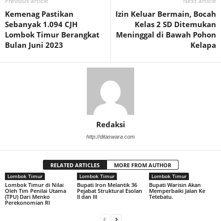
Previous article
Next article
Kemenag Pastikan
Izin Keluar Bermain, Bocah
Sebanyak 1.094 CJH
Kelas 2 SD Ditemukan
Lombok Timur Berangkat
Meninggal di Bawah Pohon
Bulan Juni 2023
Kelapa
Redaksi
http://ditaswara.com
RELATED ARTICLES
MORE FROM AUTHOR
Lombok Timur
Lombok Timur
Lombok Timur
Lombok Timur di Nilai
Bupati Iron Melantik 36
Bupati Warisin Akan
Oleh Tim Penilai Utama
Pejabat Struktural Esolan
Memperbaiki Jalan Ke
(TPU) Dari Menko
II dan III
Tetebatu.
Perekonomian RI