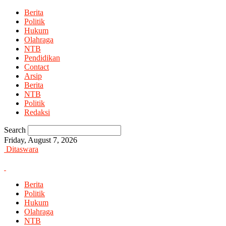
Berita
Politik
Hukum
Olahraga
NTB
Pendidikan
Contact
Arsip
Berita
NTB
Politik
Redaksi
Search
Friday, August 7, 2026
Ditaswara
Berita
Politik
Hukum
Olahraga
NTB