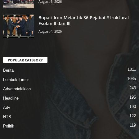
August 6, 2026
Bupati Iron Melantik 36 Pejabat Struktural
Esolan II dan III
August 4, 2026
POPULAR CATEGORY
1811
Berita
1085
Lombok Timur
243
Advetorial/iklan
195
Headline
190
Adv
122
NTB
119
Politik