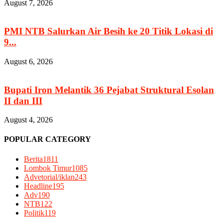
August 7, 2026
PMI NTB Salurkan Air Besih ke 20 Titik Lokasi di
9...
August 6, 2026
Bupati Iron Melantik 36 Pejabat Struktural Esolan
II dan III
August 4, 2026
POPULAR CATEGORY
Berita
1811
Lombok Timur
1085
Advetorial/iklan
243
Headline
195
Adv
190
NTB
122
Politik
119