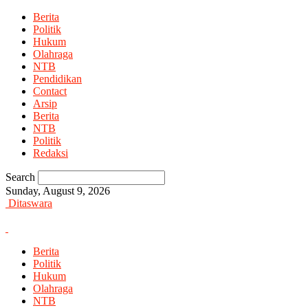
Berita
Politik
Hukum
Olahraga
NTB
Pendidikan
Contact
Arsip
Berita
NTB
Politik
Redaksi
Search
Sunday, August 9, 2026
Ditaswara
Berita
Politik
Hukum
Olahraga
NTB