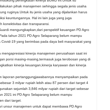
ndukung peningkatan kinerja BUMD ini.Untuk itu
dilakukan pihak manajemen sehingga segala jenis usaha
tung ruginya.Untuk itu jenis usaha yang dijalankan harus
i keuntungannya. Hal ini lain juga yang juga
konektivitas dan transparansi.
uardi mengungkapkan,dari perspektif keuangan PD Agro
k.Pada tahun 2021 PD Agro Selaparang belum mampu
 Covid-19 yang berimbas pada daya beli masyarakat yang
ya mengapresiasi kinerja manajemen perusahaan saat ini
an porsi masing-masing,termasuk juga terobosan yang di
gkatkan kinerja keuangan,kinerja karyawan dan kinerja
lam laporan pertanggungjawabannya menyampaikan pada
ebesar 3 milyar rupiah lebih atau 87 persen dari target 4
ergunakan sejumlah 3,846 milyar rupiah dari target sebesar
ahun 2021 ini PD Agro Selaparang belum mampu
 dari target.
dari unsur manajemen untuk dapat membawa PD Agro