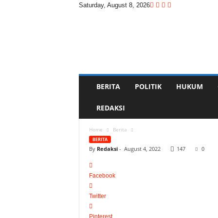
Saturday, August 8, 2026
D
i
t
a
s
w
a
BERITA
POLITIK
HUKUM
r
a
REDAKSI
Home
Berita
BERITA
By
Redaksi
-
August 4, 2022
147
0
Facebook
Twitter
Pinterest