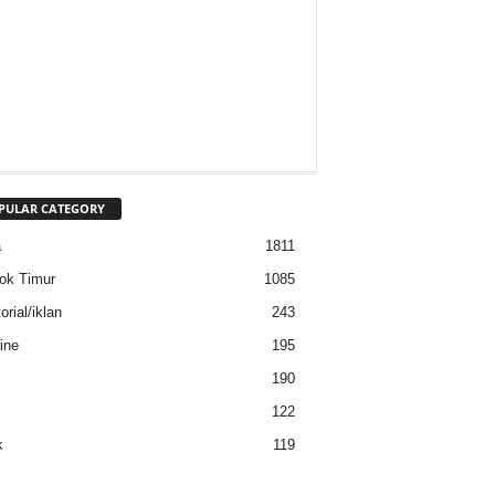
PULAR CATEGORY
a
1811
ok Timur
1085
rial/iklan
243
ine
195
190
122
k
119