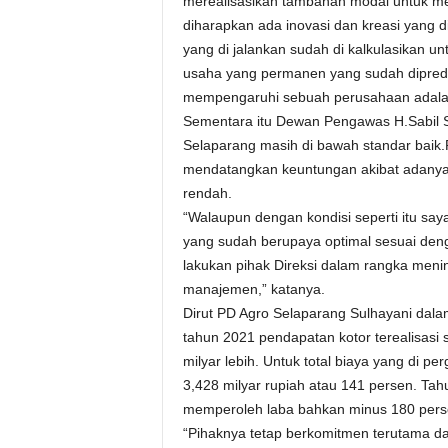
merealisasikan tambahan modal untuk me
diharapkan ada inovasi dan kreasi yang 
yang di jalankan sudah di kalkulasikan un
usaha yang permanen yang sudah diprediks
mempengaruhi sebuah perusahaan adalah 
Sementara itu Dewan Pengawas H.Sabil S
Selaparang masih di bawah standar bai
mendatangkan keuntungan akibat adanya
rendah.
“Walaupun dengan kondisi seperti itu sa
yang sudah berupaya optimal sesuai deng
lakukan pihak Direksi dalam rangka menin
manajemen,” katanya.
Dirut PD Agro Selaparang Sulhayani da
tahun 2021 pendapatan kotor terealisasi s
milyar lebih. Untuk total biaya yang di p
3,428 milyar rupiah atau 141 persen. T
memperoleh laba bahkan minus 180 persen
“Pihaknya tetap berkomitmen terutama 