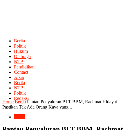
Berita
Politik
Hukum
Olahraga
NTB
Pendidikan
Contact
Arsip
Berita
NTB
Politik
Redaksi
Home
Berita
Pantau Penyaluran BLT BBM, Rachmat Hidayat
Pastikan Tak Ada Orang Kaya yang...
Berita
Pantau Penyaluran BLT BBM, Rachmat