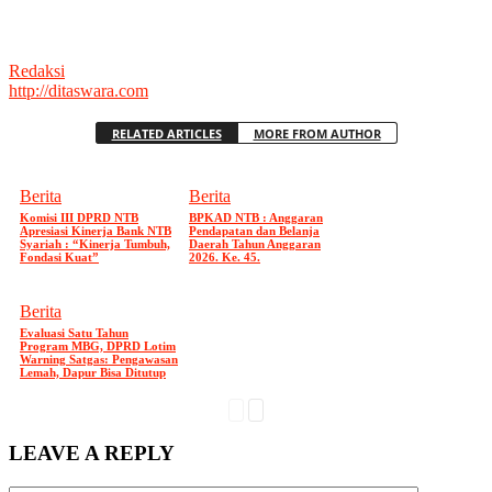
Redaksi
http://ditaswara.com
RELATED ARTICLES
MORE FROM AUTHOR
Berita
Berita
Komisi III DPRD NTB
BPKAD NTB : Anggaran
Apresiasi Kinerja Bank NTB
Pendapatan dan Belanja
Syariah : “Kinerja Tumbuh,
Daerah Tahun Anggaran
Fondasi Kuat”
2026. Ke. 45.
Berita
Evaluasi Satu Tahun
Program MBG, DPRD Lotim
Warning Satgas: Pengawasan
Lemah, Dapur Bisa Ditutup
LEAVE A REPLY