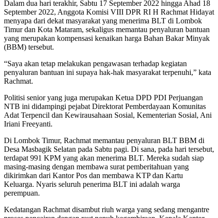
Dalam dua hari terakhir, Sabtu 17 September 2022 hingga Ahad 18
September 2022, Anggota Komisi VIII DPR RI H Rachmat Hidayat
menyapa dari dekat masyarakat yang menerima BLT di Lombok
Timur dan Kota Mataram, sekaligus memantau penyaluran bantuan
yang merupakan kompensasi kenaikan harga Bahan Bakar Minyak
(BBM) tersebut.
“Saya akan tetap melakukan pengawasan terhadap kegiatan
penyaluran bantuan ini supaya hak-hak masyarakat terpenuhi,” kata
Rachmat.
Politisi senior yang juga merupakan Ketua DPD PDI Perjuangan
NTB ini didampingi pejabat Direktorat Pemberdayaan Komunitas
Adat Terpencil dan Kewirausahaan Sosial, Kementerian Sosial, Ani
Iriani Freeyanti.
Di Lombok Timur, Rachmat memantau penyaluran BLT BBM di
Desa Masbagik Selatan pada Sabtu pagi. Di sana, pada hari tersebut,
terdapat 991 KPM yang akan menerima BLT. Mereka sudah siap
masing-masing dengan membawa surat pemberitahuan yang
dikirimkan dari Kantor Pos dan membawa KTP dan Kartu
Keluarga. Nyaris seluruh penerima BLT ini adalah warga
perempuan.
Kedatangan Rachmat disambut riuh warga yang sedang mengantre