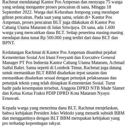
Rachmat mendatangi Kantor Pos Ampenan dan menyapa 75 warga
yang sedang mengantre proses pencairan di sana, Minggu 18
September 2022. Warga dari Kelurahan Jempong yang mendapat
giliran pencairan. Pada saat yang sama, selain di+ Kantor Pos
Ampenan, proses pencairan BLT juga dilakukan di Kantor Pos
Cabang Utama Mataram di Jalan Sriwijaya. Di sana, ada 1.600
warga yang mencairkan dana BLT. Setiap penerima masing-masing
mendapat dana tunai Rp 500.000 yang terdiri dari dana BLT dan
BPNT.
Kedatangan Rachmat di Kantor Pos Ampenan disambut pejabat
Kementerian Sosial Ani Iriani Freeyanti dan Executive General
Manager PT Pos Indnesia Kantor Cabang Utama Mataram, Achmad
Saiful Bahri. Sama seperti di Lombok Timur, Rachmat juga datang
untuk memastikan BLT BBM disalurkan tepat sasaran dan
memastikan disalurkan sesuai dengan petunjuk pelaksanaan dan
petunjuk teknis yang telah disiapkan Kementerian Sosial. Turut
hadir pada kesempatan tersebut, Anggota DPRD NTB Made Slamet
dan Ketua Ketua Fraksi PDIP DPRD Kota Mataram Nyayu
Ernawati.
Kepada warga yang menerima dana BLT, Rachmat menjelaskan,
bahwa kebijakan Presiden Joko Widodo yang menarik subsidi BBM
dan menggantinya dengan BLT BBM merupakan kebijakan yang
pro terhadap kepentingan rakyat.