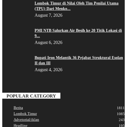
Lombok Timur di Nilai Oleh Tim Penilai Utama
(TPU) Dari Menko...
August 7, 2026
PMI NTB Salurkan Air Besih ke 20 Titik Lokasi di
9...
August 6, 2026
Bupati Iron Melantik 36 Pejabat Struktural Esolan
II dan III
August 4, 2026
POPULAR CATEGORY
Berita
1811
Lombok Timur
1085
Advetorial/iklan
243
Headline
195