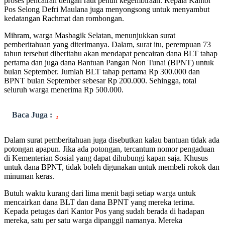
proses pencairan dengan raut penuh kegembiraan. Kepala Kantor
Pos Selong Defri Maulana juga menyongsong untuk menyambut
kedatangan Rachmat dan rombongan.
Mihram, warga Masbagik Selatan, menunjukkan surat
pemberitahuan yang diterimanya. Dalam, surat itu, perempuan 73
tahun tersebut diberitahu akan mendapat pencairan dana BLT tahap
pertama dan juga dana Bantuan Pangan Non Tunai (BPNT) untuk
bulan September. Jumlah BLT tahap pertama Rp 300.000 dan
BPNT bulan September sebesar Rp 200.000. Sehingga, total
seluruh warga menerima Rp 500.000.
Baca Juga :
.
Dalam surat pemberitahuan juga disebutkan kalau bantuan tidak ada
potongan apapun. Jika ada potongan, tercantum nomor pengaduan
di Kementerian Sosial yang dapat dihubungi kapan saja. Khusus
untuk dana BPNT, tidak boleh digunakan untuk membeli rokok dan
minuman keras.
Butuh waktu kurang dari lima menit bagi setiap warga untuk
mencairkan dana BLT dan dana BPNT yang mereka terima.
Kepada petugas dari Kantor Pos yang sudah berada di hadapan
mereka, satu per satu warga dipanggil namanya. Mereka