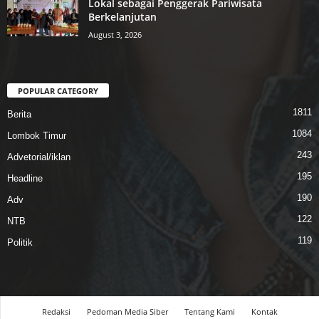
Lokal sebagai Penggerak Pariwisata
Berkelanjutan
August 3, 2026
POPULAR CATEGORY
1811
Berita
1084
Lombok Timur
243
Advetorial/iklan
195
Headline
190
Adv
122
NTB
119
Politik
Redaksi
Pedoman Media Siber
Tentang Kami
Kontak