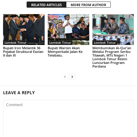
RELATED ARTICLES
MORE FROM AUTHOR
Lombok Timur
Lombok Timur
Lombok Timur
Bupati Iron Melantik 36
Bupati Warisin Akan
Membumikan Al-Qur’an
Pejabat Struktural Esolan
Memperbaiki Jalan Ke
Melalui Program Seribu
II dan III
Tetebatu.
Tilawah, MTs Negeri 1
Lombok Timur Resmi
Luncurkan Program
Perdana
LEAVE A REPLY