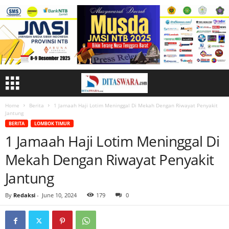
Home
Berita
1 Jamaah Haji Lotim Meninggal Di Mekah Dengan Riwayat Penyakit
Jantung
BERITA
LOMBOK TIMUR
1 Jamaah Haji Lotim Meninggal Di
Mekah Dengan Riwayat Penyakit
Jantung
By
Redaksi
-
June 10, 2024
179
0