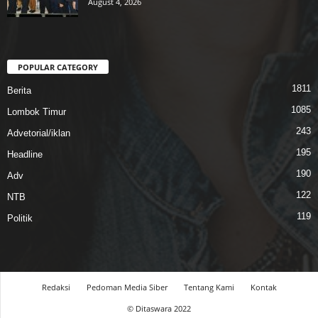
August 4, 2026
POPULAR CATEGORY
1811
Berita
1085
Lombok Timur
243
Advetorial/iklan
195
Headline
190
Adv
122
NTB
119
Politik
Redaksi
Pedoman Media Siber
Tentang Kami
Kontak
© Ditaswara 2022